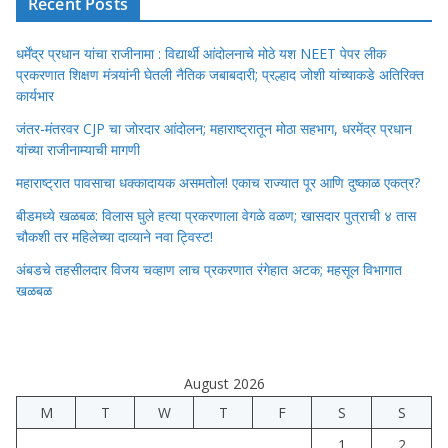
Recent Posts
धर्मेंद्र प्रधान यांचा राजीनामा : विद्यार्थी आंदोलनाचे मोठे यश NEET पेपर लीक
प्रकरणात शिक्षण मंत्र्यांनी घेतली नैतिक जबाबदारी; प्रल्हाद जोशी यांच्याकडे अतिरिक्त
कार्यभार
जंतर-मंतरवर CJP चा जोरदार आंदोलन; महाराष्ट्रातून मोठा सहभाग, धरमेंद्र प्रधान
यांच्या राजीनाम्याची मागणी
महाराष्ट्रात पावसाचा धक्कादायक असमतोल! एकाच राज्यात पूर आणि दुष्काळ एकत्र?
बीडमध्ये खळबळ: विलास घुले हत्या प्रकरणाला वेगळे वळण; खासदार पुत्राची ४ तास
चौकशी तर महिलेच्या दाव्याने नवा ट्विस्ट!
अंबडचे तहसीलदार विजय चव्हाण लाच प्रकरणात रंगेहात अटक; महसूल विभागात
खळबळ
August 2026
M
T
W
T
F
S
S
1
2