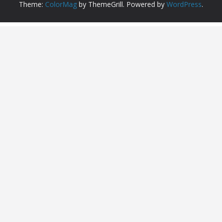
Theme:
ColorMag
by ThemeGrill. Powered by
WordPress
.