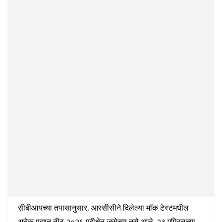
सीबीआयच्या तपासानुसार, आरसीसीने दिलेल्या मॉक टेस्टमधील
अनेक प्रश्न नीट २०२६ परीक्षेत जसेच्या तसे आले. २३ एप्रिलच्या