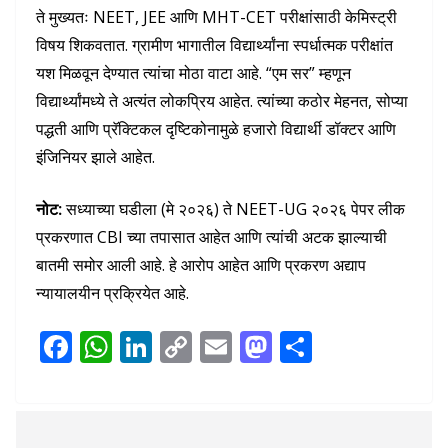
ते मुख्यतः NEET, JEE आणि MHT-CET परीक्षांसाठी केमिस्ट्री
विषय शिकवतात. ग्रामीण भागातील विद्यार्थ्यांना स्पर्धात्मक परीक्षांत
यश मिळवून देण्यात त्यांचा मोठा वाटा आहे. “एम सर” म्हणून
विद्यार्थ्यांमध्ये ते अत्यंत लोकप्रिय आहेत. त्यांच्या कठोर मेहनत, सोप्या
पद्धती आणि प्रॅक्टिकल दृष्टिकोनामुळे हजारो विद्यार्थी डॉक्टर आणि
इंजिनियर झाले आहेत.
नोट:
सध्याच्या घडीला (मे २०२६) ते NEET-UG २०२६ पेपर लीक
प्रकरणात CBI च्या तपासात आहेत आणि त्यांची अटक झाल्याची
बातमी समोर आली आहे. हे आरोप आहेत आणि प्रकरण अद्याप
न्यायालयीन प्रक्रियेत आहे.
F
W
Li
C
E
M
S
ac
h
n
o
m
as
h
e
at
k
p
ai
to
ar
b
s
e
y
l
d
e