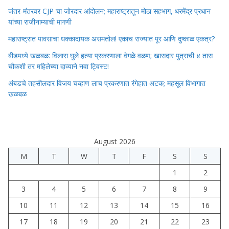
जंतर-मंतरवर CJP चा जोरदार आंदोलन; महाराष्ट्रातून मोठा सहभाग, धरमेंद्र प्रधान
यांच्या राजीनाम्याची मागणी
महाराष्ट्रात पावसाचा धक्कादायक असमतोल! एकाच राज्यात पूर आणि दुष्काळ एकत्र?
बीडमध्ये खळबळ: विलास घुले हत्या प्रकरणाला वेगळे वळण; खासदार पुत्राची ४ तास
चौकशी तर महिलेच्या दाव्याने नवा ट्विस्ट!
अंबडचे तहसीलदार विजय चव्हाण लाच प्रकरणात रंगेहात अटक; महसूल विभागात
खळबळ
August 2026
M
T
W
T
F
S
S
1
2
3
4
5
6
7
8
9
10
11
12
13
14
15
16
17
18
19
20
21
22
23