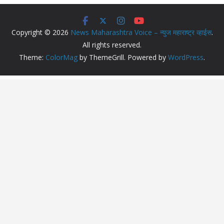
Copyright © 2026
News Maharashtra Voice – न्युज महाराष्ट्र व्हाईस
.
All rights reserved.
Theme:
ColorMag
by ThemeGrill. Powered by
WordPress
.