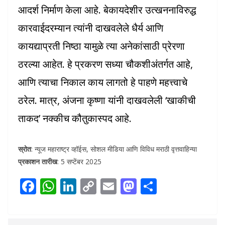
आदर्श निर्माण केला आहे. बेकायदेशीर उत्खननाविरुद्ध
कारवाईदरम्यान त्यांनी दाखवलेले धैर्य आणि
कायद्याप्रती निष्ठा यामुळे त्या अनेकांसाठी प्रेरणा
ठरल्या आहेत. हे प्रकरण सध्या चौकशीअंतर्गत आहे,
आणि त्याचा निकाल काय लागतो हे पाहणे महत्त्वाचे
ठरेल. मात्र, अंजना कृष्णा यांनी दाखवलेली ‘खाकीची
ताकद’ नक्कीच कौतुकास्पद आहे.
स्रोत
: न्यूज महाराष्ट्र व्हॉईस, सोशल मीडिया आणि विविध मराठी वृत्तवाहिन्या
प्रकाशन तारीख
: 5 सप्टेंबर 2025
F
W
Li
C
E
M
S
ac
h
n
o
m
as
h
e
at
k
p
ai
to
ar