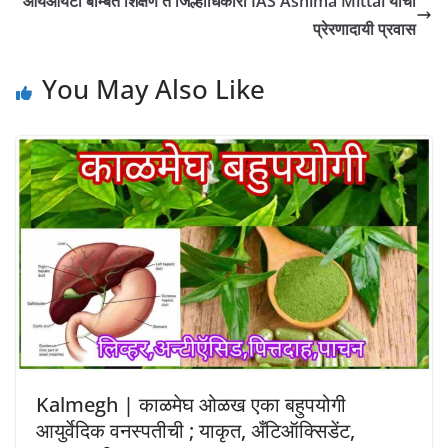
आयआयटी बॉम्बेत शिक्षण ते जिल्हाधिकारी IAS Ashima Mittal यांचा
प्रेरणादायी प्रवास
You May Also Like
Kalmegh | काळमेघ ओळख एका बहुपयोगी
आयुर्वेदिक वनस्पतीची ; याकृत, अँटिऑक्सिडेंट,