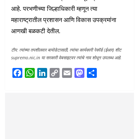
आहे. परभणीच्या जिल्हाधिकारी म्हणून त्या
महाराष्ट्रातील प्रशासन आणि विकास उपक्रमांना
आणखी बळकटी देतील.
टीप: त्यांच्या तपशीलवार बायोडेटासाठी, त्यांचा कार्यकारी रेकॉर्ड (ईआर) शीट
supremo.nic.in या सरकारी वेबसाइटवर त्यांचे नाव शोधून उपलब्ध आहे.
F
W
Li
C
E
M
S
ac
h
n
o
m
as
h
e
at
k
p
ai
to
ar
b
s
e
y
l
d
e
o
A
dI
Li
o
o
p
n
n
n
k
p
k