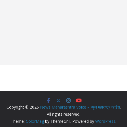
Copyright © 2026
News Maharashtra Voice – न्युज महाराष्ट्र व्हाईस
.
All rights reserved.
Theme:
ColorMag
by ThemeGrill. Powered by
WordPress
.