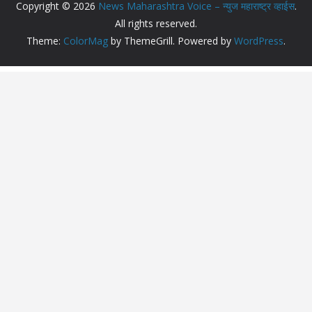
Copyright © 2026
News Maharashtra Voice – न्युज महाराष्ट्र व्हाईस
.
All rights reserved.
Theme:
ColorMag
by ThemeGrill. Powered by
WordPress
.