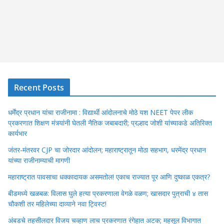
Recent Posts
धर्मेंद्र प्रधान यांचा राजीनामा : विद्यार्थी आंदोलनाचे मोठे यश NEET पेपर लीक
प्रकरणात शिक्षण मंत्र्यांनी घेतली नैतिक जबाबदारी; प्रल्हाद जोशी यांच्याकडे अतिरिक्त
कार्यभार
जंतर-मंतरवर CJP चा जोरदार आंदोलन; महाराष्ट्रातून मोठा सहभाग, धरमेंद्र प्रधान
यांच्या राजीनाम्याची मागणी
महाराष्ट्रात पावसाचा धक्कादायक असमतोल! एकाच राज्यात पूर आणि दुष्काळ एकत्र?
बीडमध्ये खळबळ: विलास घुले हत्या प्रकरणाला वेगळे वळण; खासदार पुत्राची ४ तास
चौकशी तर महिलेच्या दाव्याने नवा ट्विस्ट!
अंबडचे तहसीलदार विजय चव्हाण लाच प्रकरणात रंगेहात अटक; महसूल विभागात