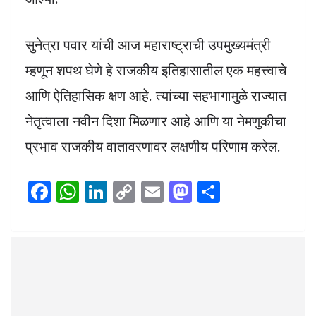
सुनेत्रा पवार यांची आज महाराष्ट्राची उपमुख्यमंत्री
म्हणून शपथ घेणे हे राजकीय इतिहासातील एक महत्त्वाचे
आणि ऐतिहासिक क्षण आहे. त्यांच्या सहभागामुळे राज्यात
नेतृत्वाला नवीन दिशा मिळणार आहे आणि या नेमणुकीचा
प्रभाव राजकीय वातावरणावर लक्षणीय परिणाम करेल.
F
W
Li
C
E
M
S
ac
h
n
o
m
as
h
e
at
k
p
ai
to
ar
b
s
e
y
l
d
e
o
A
dI
Li
o
o
p
n
n
n