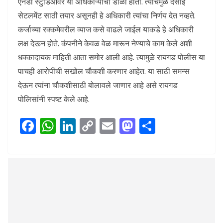
एनडी स्टुडिओवर या अधिकाऱ्यांचा डोळा होता. त्याचमुळे देसाई
सेटलमेंट साठी तयार असूनही हे अधिकारी त्यांचा निर्णय देत नव्हते.
कर्जाच्या रक्कमेवरील व्याज कसे वाढले जाईल याकडे हे अधिकारी
लक्ष देऊन होते. कंपनीने केवळ वेळ मारून नेण्याचे काम केले अशी
धक्कादायक माहिती आता समोर आली आहे. त्यामुळे रायगड पोलीस या
पाचही आरोपींची सखोल चौकशी करणार आहेत. या साठी समन्स
देऊन त्यांना चौकशीसाठी बोलावले जाणार आहे असे रायगड
पोलिसांनी स्पष्ट केले आहे.
F
W
Li
C
E
M
S
ac
h
n
o
m
as
h
e
at
k
p
ai
to
ar
b
s
e
y
l
d
e
o
A
dI
Li
o
o
p
n
n
n
k
p
k