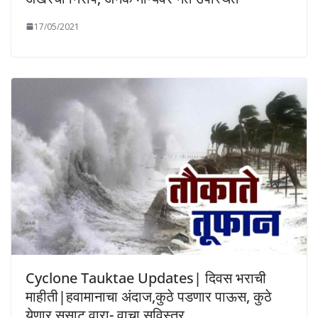
17/05/2021
Cyclone Tauktae Updates| दिवस भराची
माहीती|हवामानाचा अंदाज,कुठे पडणार पाऊस, कुठे
येणार सुसाट वारा- वाचा सविस्तर