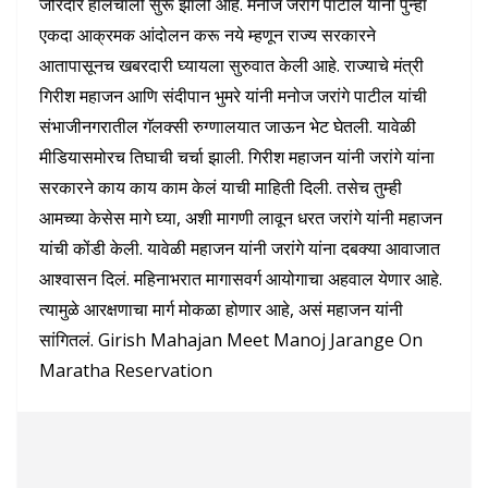
जोरदार हालचाली सुरू झाली आहे. मनोज जरांगे पाटील यांनी पुन्हा
एकदा आक्रमक आंदोलन करू नये म्हणून राज्य सरकारने
आतापासूनच खबरदारी घ्यायला सुरुवात केली आहे. राज्याचे मंत्री
गिरीश महाजन आणि संदीपान भुमरे यांनी मनोज जरांगे पाटील यांची
संभाजीनगरातील गॅलक्सी रुग्णालयात जाऊन भेट घेतली. यावेळी
मीडियासमोरच तिघाची चर्चा झाली. गिरीश महाजन यांनी जरांगे यांना
सरकारने काय काय काम केलं याची माहिती दिली. तसेच तुम्ही
आमच्या केसेस मागे घ्या, अशी मागणी लावून धरत जरांगे यांनी महाजन
यांची कोंडी केली. यावेळी महाजन यांनी जरांगे यांना दबक्या आवाजात
आश्वासन दिलं. महिनाभरात मागासवर्ग आयोगाचा अहवाल येणार आहे.
त्यामुळे आरक्षणाचा मार्ग मोकळा होणार आहे, असं महाजन यांनी
सांगितलं. Girish Mahajan Meet Manoj Jarange On
Maratha Reservation