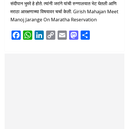
संदीपान भुमरे हे होते. त्यांनी जरांगे यांची रुग्णालयात भेट घेतली आणि
मराठा आरक्षणाच्या विषयावर चर्चा केली. Girish Mahajan Meet
Manoj Jarange On Maratha Reservation
F
W
Li
C
E
M
S
ac
h
n
o
m
as
h
e
at
k
p
ai
to
ar
b
s
e
y
l
d
e
o
A
dI
Li
o
o
p
n
n
n
k
p
k