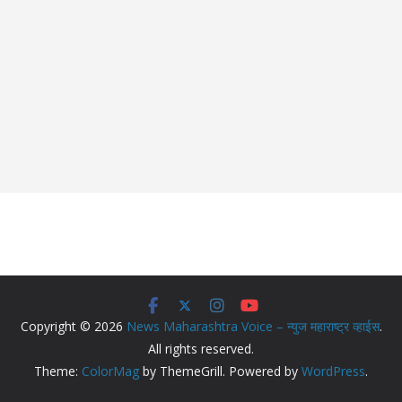
Copyright © 2026
News Maharashtra Voice – न्युज महाराष्ट्र व्हाईस
.
All rights reserved.
Theme:
ColorMag
by ThemeGrill. Powered by
WordPress
.