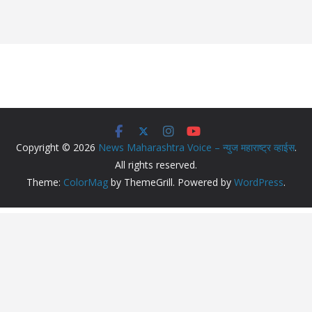
Copyright © 2026
News Maharashtra Voice – न्युज महाराष्ट्र व्हाईस
.
All rights reserved.
Theme:
ColorMag
by ThemeGrill. Powered by
WordPress
.