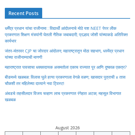
Recent Posts
धर्मेंद्र प्रधान यांचा राजीनामा : विद्यार्थी आंदोलनाचे मोठे यश NEET पेपर लीक
प्रकरणात शिक्षण मंत्र्यांनी घेतली नैतिक जबाबदारी; प्रल्हाद जोशी यांच्याकडे अतिरिक्त
कार्यभार
जंतर-मंतरवर CJP चा जोरदार आंदोलन; महाराष्ट्रातून मोठा सहभाग, धरमेंद्र प्रधान
यांच्या राजीनाम्याची मागणी
महाराष्ट्रात पावसाचा धक्कादायक असमतोल! एकाच राज्यात पूर आणि दुष्काळ एकत्र?
बीडमध्ये खळबळ: विलास घुले हत्या प्रकरणाला वेगळे वळण; खासदार पुत्राची ४ तास
चौकशी तर महिलेच्या दाव्याने नवा ट्विस्ट!
अंबडचे तहसीलदार विजय चव्हाण लाच प्रकरणात रंगेहात अटक; महसूल विभागात
खळबळ
August 2026