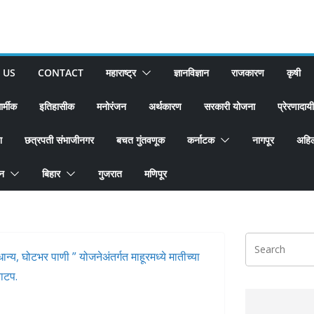
 US
CONTACT
महाराष्ट्र
ज्ञानविज्ञान
राजकारण
कृषी
ार्मीक
इतिहासीक
मनोरंजन
अर्थकारण
सरकारी योजना
प्रेरणादायी
श
छत्रपती संभाजीनगर
बचत गुंतवणूक
कर्नाटक
नागपूर
अहिल
ान
बिहार
गुजरात
मणिपूर