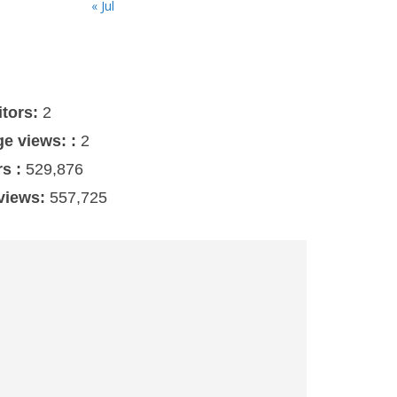
« Jul
s
itors:
2
ge views: :
2
rs :
529,876
 views:
557,725