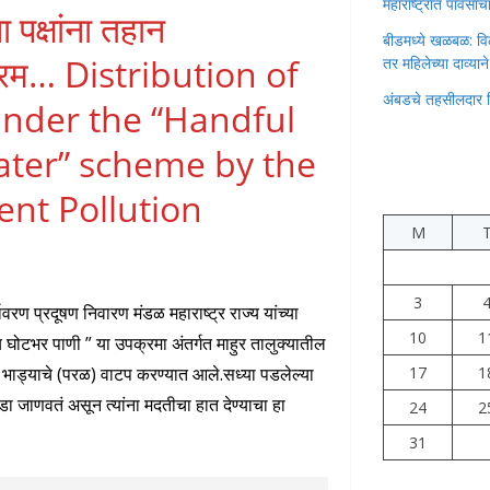
महाराष्ट्रात पावस
ना पक्षांना तहान
बीडमध्ये खळबळ: वि
क्रम… Distribution of
तर महिलेच्या दाव्यान
अंबडचे तहसीलदार 
 under the “Handful
Water” scheme by the
nt Pollution
M
3
यावरण प्रदूषण निवारण मंडळ महाराष्ट्र राज्य यांच्या
10
1
न्य घोटभर पाणी ” या उपक्रमा अंतर्गत माहुर तालुक्यातील
या भाड्याचे (परळ) वाटप करण्यात आले.सध्या पडलेल्या
17
1
तुटवडा जाणवतं असून त्यांना मदतीचा हात देण्याचा हा
24
2
31