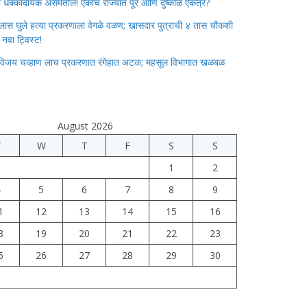
ाचा धक्कादायक असमतोल! एकाच राज्यात पूर आणि दुष्काळ एकत्र?
लास घुले हत्या प्रकरणाला वेगळे वळण; खासदार पुत्राची ४ तास चौकशी
े नवा ट्विस्ट!
विजय चव्हाण लाच प्रकरणात रंगेहात अटक; महसूल विभागात खळबळ
August 2026
T
W
T
F
S
S
1
2
4
5
6
7
8
9
1
12
13
14
15
16
8
19
20
21
22
23
5
26
27
28
29
30