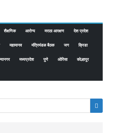
शैक्षणिक
आरोग्य
मराठा आरक्षण
देश प्रदेश
महामानव
मंत्रिमंडळ बैठक
जग
क्रिडा
्यानगर
मध्यप्रदेश
पुणे
ओरिसा
कोल्हापूर