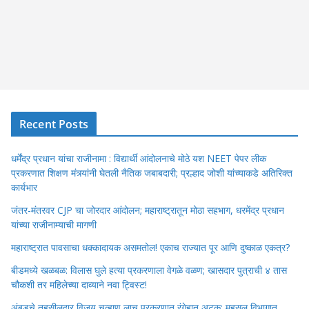
Recent Posts
धर्मेंद्र प्रधान यांचा राजीनामा : विद्यार्थी आंदोलनाचे मोठे यश NEET पेपर लीक
प्रकरणात शिक्षण मंत्र्यांनी घेतली नैतिक जबाबदारी; प्रल्हाद जोशी यांच्याकडे अतिरिक्त
कार्यभार
जंतर-मंतरवर CJP चा जोरदार आंदोलन; महाराष्ट्रातून मोठा सहभाग, धरमेंद्र प्रधान
यांच्या राजीनाम्याची मागणी
महाराष्ट्रात पावसाचा धक्कादायक असमतोल! एकाच राज्यात पूर आणि दुष्काळ एकत्र?
बीडमध्ये खळबळ: विलास घुले हत्या प्रकरणाला वेगळे वळण; खासदार पुत्राची ४ तास
चौकशी तर महिलेच्या दाव्याने नवा ट्विस्ट!
अंबडचे तहसीलदार विजय चव्हाण लाच प्रकरणात रंगेहात अटक; महसूल विभागात