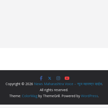
Copyright © 2026
News Maharashtra Voice – न्युज महाराष्ट्र व्हाईस
.
All rights reserved.
Theme:
ColorMag
by ThemeGrill. Powered by
WordPress
.