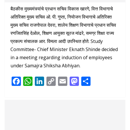
बैठकीस मुख्यमंत्र्यांचे प्रधान सचिव विकास खारगे, वित्त विभागाचे
अतिरिक्त मुख्य सचिव ओ. पी. गुप्ता, नियोजन विभागाचे अतिरिक्त
मुख्य सचिव राजगोपाल देवरा, शालेय शिक्षण विभागाचे प्रधान सचिव
रणजितसिंह देओल, शिक्षण आयुक्त सूरज मांढरे, समग्र शिक्षा राज्य
प्रकल्प संचालक आर. विमला आदी उपस्थित होते. Study
Committee- Chief Minister Eknath Shinde decided
in a meeting regarding induction of employees
under Samajra Shiksha Abhiyan.
F
W
Li
C
E
M
S
ac
h
n
o
m
as
h
e
at
k
p
ai
to
ar
b
s
e
y
l
d
e
o
A
dI
Li
o
o
p
n
n
n