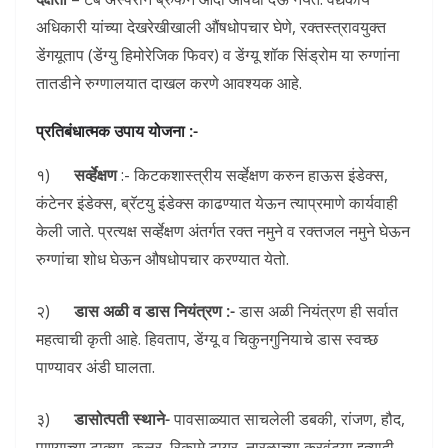
अधिकारी यांच्या देखरेखीखाली औंषधोपचार घेणे, रक्तस्त्रावयुक्त
डेंगयूताप (डेंग्यु हिमोरेजिक फिवर) व डेंग्यू शॉक सिंड्रोम या रुग्णांना
तातडीने रुग्णालयात दाखल करणे आवश्यक आहे.
प्रतिबंधात्मक उपाय योजना :-
१)
सर्व्हेक्षण
:- किटकशास्त्रीय सर्व्हेक्षण करुन हाऊस इंडेक्स,
कंटेनर इंडेक्स, ब्रॅटयु इंडेक्स काढण्यात येऊन त्याप्रमाणे कार्यवाही
केली जाते. प्रत्यक्ष सर्व्हेक्षण अंतर्गत रक्त नमुने व रक्तजल नमुने घेऊन
रुग्णांचा शोध घेऊन औषधोपचार करण्यात येतो.
२)
डास अळी व डास नियंत्रण :-
डास अळी नियंत्रण ही सर्वात
महत्वाची कृती आहे. हिवताप, डेंग्यू व चिकुनगुनियाचे डास स्वच्छ
पाण्यावर अंडी घालता.
३)
डासोत्पती स्थाने-
पावसाळ्यात साचलेली डबकी, रांजण, हौद,
पाण्याच्या टाक्या, कुलर, रिकामे टायर, नारळाच्या करवंट्या इत्यादी.