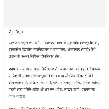
रोग निदान
रक्तजल नमुना तपासणी – रक्तजल चाचणी सुक्ष्मजीव शास्त्र विभाग,
शासकीय वैद्यकीय महाविद्यालय व रुग्णालय, औरंगाबाद (घाटी) येथे
तपासणी करून निश्चित रोगनिदान होते.
उपचार
– या आजारावर निश्चित असे उपचार उपलब्ध नाहीत. वैद्यकीय
अधिकारी यांच्या सल्ल्यानुसार वेदनाशामक औषधे व विश्रांती घेणे
आवश्यक आहे. अतिशय घाम येणे, वारंवार उलट्या होणे, जिभेला कोरड
पडणे अशा परिस्थितीत ओ.आर.एस (मीठ, साखर पाणी) द्रावणाचा
वापर करावा.
दक्षता
– टॅब ॲस्परीन ब्रुफेन आदी औषधी देऊ नयेत. वैद्यकीय