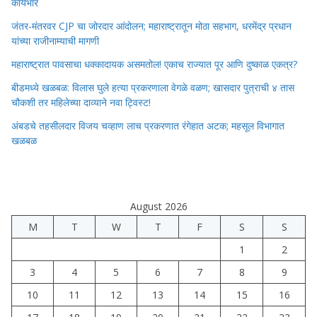
कार्यभार
जंतर-मंतरवर CJP चा जोरदार आंदोलन; महाराष्ट्रातून मोठा सहभाग, धरमेंद्र प्रधान
यांच्या राजीनाम्याची मागणी
महाराष्ट्रात पावसाचा धक्कादायक असमतोल! एकाच राज्यात पूर आणि दुष्काळ एकत्र?
बीडमध्ये खळबळ: विलास घुले हत्या प्रकरणाला वेगळे वळण; खासदार पुत्राची ४ तास
चौकशी तर महिलेच्या दाव्याने नवा ट्विस्ट!
अंबडचे तहसीलदार विजय चव्हाण लाच प्रकरणात रंगेहात अटक; महसूल विभागात
खळबळ
August 2026
M
T
W
T
F
S
S
1
2
3
4
5
6
7
8
9
10
11
12
13
14
15
16