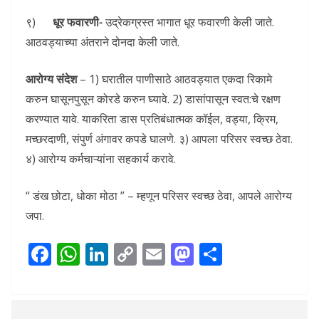
९)
धूर फवारणी-
उद्रेकग्रस्त भागात धूर फवारणी केली जाते.
आठवड्याच्या अंतराने दोनदा केली जाते.
आरोग्य संदेश
– 1) घरातील पाणीसाठे आठवड्यात एकदा रिकामे
करुन घासूनपुसून कोरडे करुन घ्यावे. 2) डासांपासून स्वत:चे रक्षण
करण्यात यावे. याकरिता डास प्रतिबंधात्मक कॉईल, वड्या, क्रिम,
मच्छरदाणी, संपुर्ण अंगावर कपडे घालणे. ३) आपला परिसर स्वच्छ ठेवा.
४) आरोग्य कर्मचाऱ्यांना सहकार्य करावे.
“ डंख छोटा, धोका मोठा ” – म्हणून परिसर स्वच्छ ठेवा, आपले आरोग्य
जपा.
F
W
Li
C
E
M
S
ac
h
n
o
m
as
h
e
at
k
p
ai
to
ar