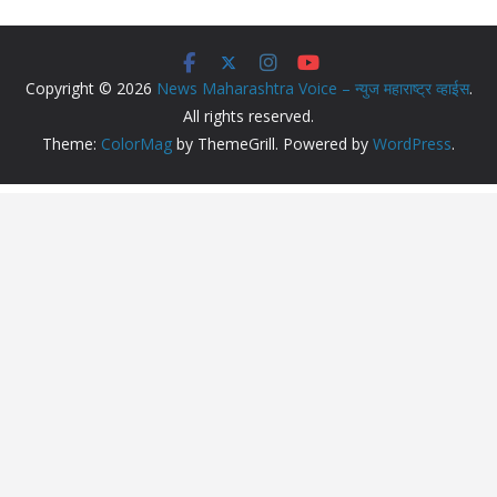
Copyright © 2026
News Maharashtra Voice – न्युज महाराष्ट्र व्हाईस
.
All rights reserved.
Theme:
ColorMag
by ThemeGrill. Powered by
WordPress
.