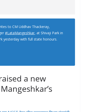
tes to CM Uddhav Thackeray,
ger
#LataMangeshkar
, at Shivaji Park in
 yesterday with full state honours.
aised a new
a Mangeshkar’s