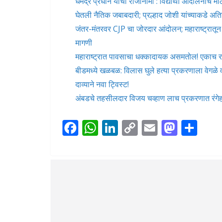
धर्मेंद्र प्रधान यांचा राजीनामा : विद्यार्थी आंदोलनाच
घेतली नैतिक जबाबदारी; प्रल्हाद जोशी यांच्याकडे अति
जंतर-मंतरवर CJP चा जोरदार आंदोलन; महाराष्ट्रातून म
मागणी
महाराष्ट्रात पावसाचा धक्कादायक असमतोल! एकाच रा
बीडमध्ये खळबळ: विलास घुले हत्या प्रकरणाला वेगळे
दाव्याने नवा ट्विस्ट!
अंबडचे तहसीलदार विजय चव्हाण लाच प्रकरणात रं
F
W
Li
C
E
M
S
ac
h
n
o
m
as
h
e
at
k
p
ai
to
ar
b
s
e
y
l
d
e
o
A
dI
Li
o
o
p
n
n
n