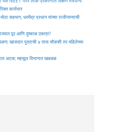
े मोठे यश NEET पेपर लीक प्रकरणात शिक्षण मंत्र्यांनी
रिक्त कार्यभार
ोठा सहभाग, धरमेंद्र प्रधान यांच्या राजीनाम्याची
ज्यात पूर आणि दुष्काळ एकत्र?
 वळण; खासदार पुत्राची ४ तास चौकशी तर महिलेच्या
गेहात अटक; महसूल विभागात खळबळ