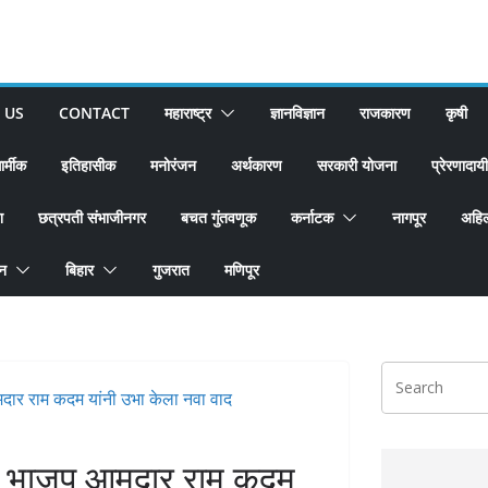
 US
CONTACT
महाराष्ट्र
ज्ञानविज्ञान
राजकारण
कृषी
ार्मीक
इतिहासीक
मनोरंजन
अर्थकारण
सरकारी योजना
प्रेरणादायी
श
छत्रपती संभाजीनगर
बचत गुंतवणूक
कर्नाटक
नागपूर
अहिल
ान
बिहार
गुजरात
मणिपूर
ून भाजप आमदार राम कदम