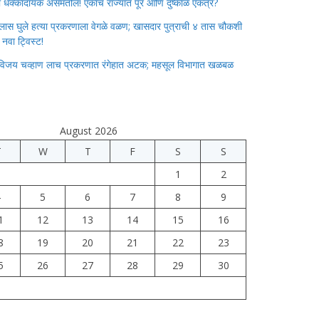
ाचा धक्कादायक असमतोल! एकाच राज्यात पूर आणि दुष्काळ एकत्र?
लास घुले हत्या प्रकरणाला वेगळे वळण; खासदार पुत्राची ४ तास चौकशी
े नवा ट्विस्ट!
विजय चव्हाण लाच प्रकरणात रंगेहात अटक; महसूल विभागात खळबळ
August 2026
T
W
T
F
S
S
1
2
4
5
6
7
8
9
1
12
13
14
15
16
8
19
20
21
22
23
5
26
27
28
29
30