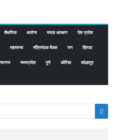
शैक्षणिक
आरोग्य
मराठा आरक्षण
देश प्रदेश
महामानव
मंत्रिमंडळ बैठक
जग
क्रिडा
्यानगर
मध्यप्रदेश
पुणे
ओरिसा
कोल्हापूर