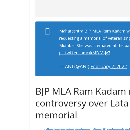
Maharashtra BJP MLA Ram Kadam wri
requesting a memorial of veteran sin
Mumbai. She was cremated at the park
pic.twitter.com/xkMDIVsJy7
— ANI (@ANI)
February 7, 2022
BJP MLA Ram Kadam r
controversy over Lat
memorial