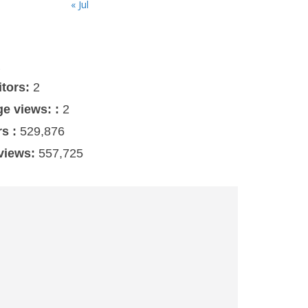
« Jul
s
itors:
2
ge views: :
2
rs :
529,876
 views:
557,725