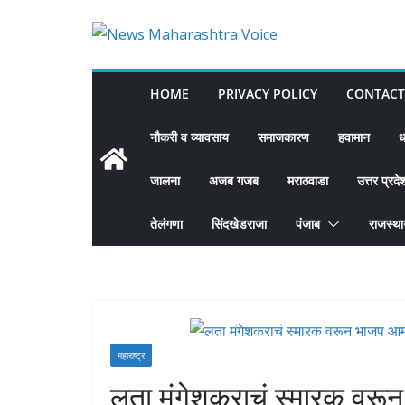
Skip
to
content
HOME
PRIVACY POLICY
CONTACT
नौकरी व व्यावसाय
समाजकारण
हवामान
ध
जालना
अजब गजब
मराठवाडा
उत्तर प्रदे
तेलंगणा
सिंदखेडराजा
पंजाब
राजस्थ
महाराष्ट्र
लता मंगेशकराचं स्मारक वर