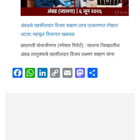
अंबडचे तहसीलदार विजय चव्हाण लाच प्रकरणात रंगेहात
अटक; महसूल विभागात खळबळ
छत्रपती संभाजीनगर (स्पेशल रिपोर्ट) : जालना जिल्ह्यातील
अंबड तालुक्याचे तहसीलदार विजय लक्ष्मण चव्हाण यांना
F
W
Li
C
E
M
S
ac
h
n
o
m
as
h
e
at
k
p
ai
to
ar
b
s
e
y
l
d
e
o
A
dI
Li
o
o
p
n
n
n
k
p
k