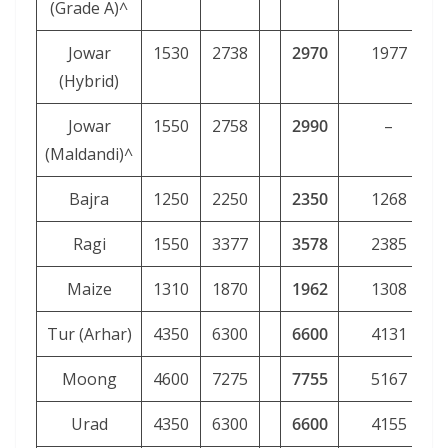
(Grade A)^
Jowar
1530
2738
2970
1977
(Hybrid)
Jowar
1550
2758
2990
–
(Maldandi)^
Bajra
1250
2250
2350
1268
Ragi
1550
3377
3578
2385
Maize
1310
1870
1962
1308
Tur (Arhar)
4350
6300
6600
4131
Moong
4600
7275
7755
5167
Urad
4350
6300
6600
4155