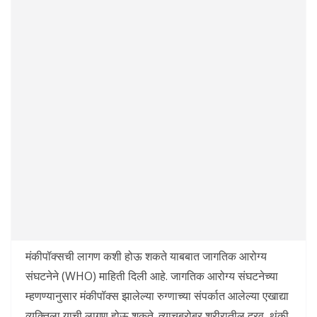
मंकीपॉक्सची लागण कशी होऊ शकते याबबात जागतिक आरोग्य
संघटनेने (WHO) माहिती दिली आहे. जागतिक आरोग्य संघटनेच्या
म्हणण्यानुसार मंकीपॉक्स झालेल्या रुग्णाच्या संपर्कात आलेल्या एखाद्या
व्यक्तिला याची लागण होऊ शकते. त्याचबरोबर शरीरातील द्रव, थुंकी