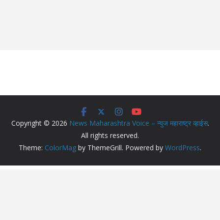
Copyright © 2026
News Maharashtra Voice – न्युज महाराष्ट्र व्हाईस
.
All rights reserved.
Theme:
ColorMag
by ThemeGrill. Powered by
WordPress
.