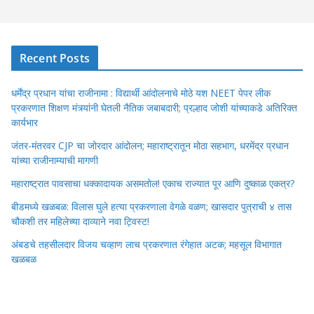
Recent Posts
धर्मेंद्र प्रधान यांचा राजीनामा : विद्यार्थी आंदोलनाचे मोठे यश NEET पेपर लीक
प्रकरणात शिक्षण मंत्र्यांनी घेतली नैतिक जबाबदारी; प्रल्हाद जोशी यांच्याकडे अतिरिक्त
कार्यभार
जंतर-मंतरवर CJP चा जोरदार आंदोलन; महाराष्ट्रातून मोठा सहभाग, धरमेंद्र प्रधान
यांच्या राजीनाम्याची मागणी
महाराष्ट्रात पावसाचा धक्कादायक असमतोल! एकाच राज्यात पूर आणि दुष्काळ एकत्र?
बीडमध्ये खळबळ: विलास घुले हत्या प्रकरणाला वेगळे वळण; खासदार पुत्राची ४ तास
चौकशी तर महिलेच्या दाव्याने नवा ट्विस्ट!
अंबडचे तहसीलदार विजय चव्हाण लाच प्रकरणात रंगेहात अटक; महसूल विभागात
खळबळ