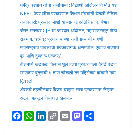
धर्मेंद्र प्रधान यांचा राजीनामा : विद्यार्थी आंदोलनाचे मोठे यश
NEET पेपर लीक प्रकरणात शिक्षण मंत्र्यांनी घेतली नैतिक
जबाबदारी; प्रल्हाद जोशी यांच्याकडे अतिरिक्त कार्यभार
जंतर-मंतरवर CJP चा जोरदार आंदोलन; महाराष्ट्रातून मोठा
सहभाग, धरमेंद्र प्रधान यांच्या राजीनाम्याची मागणी
महाराष्ट्रात पावसाचा धक्कादायक असमतोल! एकाच राज्यात
पूर आणि दुष्काळ एकत्र?
बीडमध्ये खळबळ: विलास घुले हत्या प्रकरणाला वेगळे वळण;
खासदार पुत्राची ४ तास चौकशी तर महिलेच्या दाव्याने नवा
ट्विस्ट!
अंबडचे तहसीलदार विजय चव्हाण लाच प्रकरणात रंगेहात
अटक; महसूल विभागात खळबळ
F
W
Li
C
E
M
S
ac
h
n
o
m
as
h