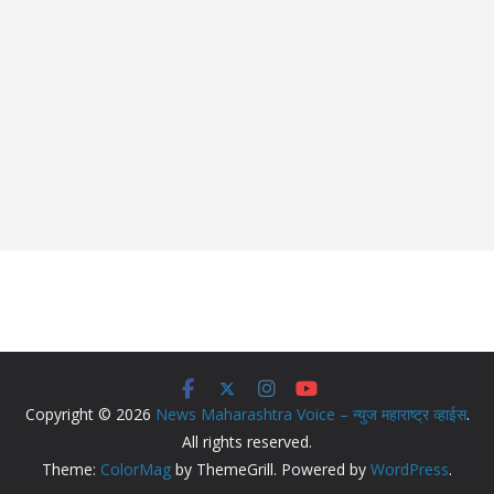
Copyright © 2026
News Maharashtra Voice – न्युज महाराष्ट्र व्हाईस
.
All rights reserved.
Theme:
ColorMag
by ThemeGrill. Powered by
WordPress
.