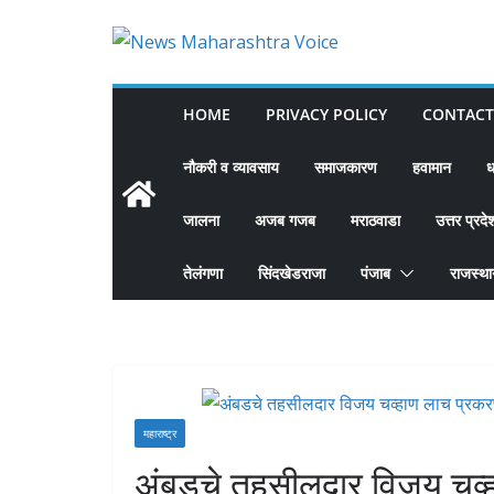
Skip
to
content
HOME
PRIVACY POLICY
CONTACT
नौकरी व व्यावसाय
समाजकारण
हवामान
ध
जालना
अजब गजब
मराठवाडा
उत्तर प्रदे
तेलंगणा
सिंदखेडराजा
पंजाब
राजस्थ
महाराष्ट्र
अंबडचे तहसीलदार विजय चव्ह