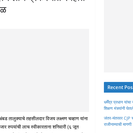
बळ
Recent Pos
धर्मेंद्र प्रधान या
शिक्षण मंत्र्यांनी घ
ंबड तालुक्याचे तहसीलदार विजय लक्ष्मण चव्हाण यांना
जंतर-मंतरवर CJP चा 
राजीनाम्याची मागणी
ार रुपयांची लाच स्वीकारताना शनिवारी (६ जून