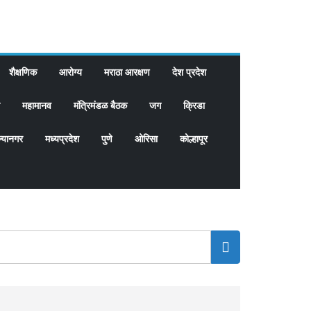
शैक्षणिक
आरोग्य
मराठा आरक्षण
देश प्रदेश
महामानव
मंत्रिमंडळ बैठक
जग
क्रिडा
्यानगर
मध्यप्रदेश
पुणे
ओरिसा
कोल्हापूर