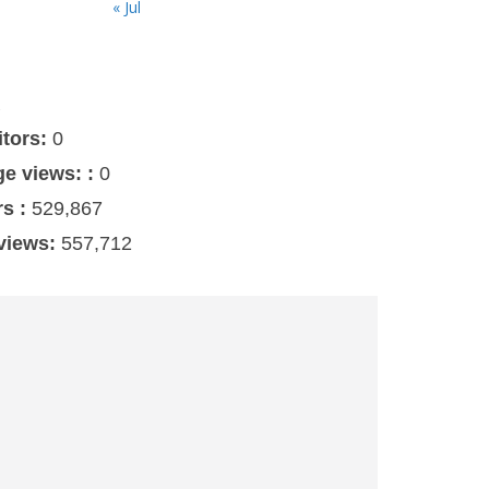
« Jul
s
itors:
0
ge views: :
0
rs :
529,867
 views:
557,712