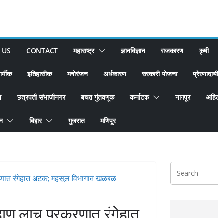
 US
CONTACT
महाराष्ट्र
ज्ञानविज्ञान
राजकारण
कृषी
ार्मीक
इतिहासीक
मनोरंजन
अर्थकारण
सरकारी योजना
प्रेरणादायी
श
छत्रपती संभाजीनगर
बचत गुंतवणूक
कर्नाटक
नागपूर
अहिल
ान
बिहार
गुजरात
मणिपूर
ाण लाच प्रकरणात रंगेहात