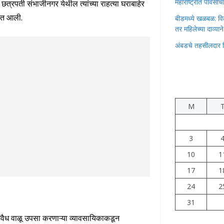
महाराष्ट्रात पावस
्रपती संभाजीनगर येथील त्यांच्या राहत्या घराबाहेर
ात आली.
बीडमध्ये खळबळ: वि
तर महिलेच्या दाव्यान
अंबडचे तहसीलदार 
M
3
10
1
17
1
24
2
31
अवैध वाळू उपसा करणाऱ्या व्यावसायिकाकडून