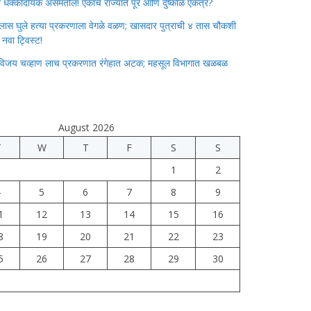
ाचा धक्कादायक असमतोल! एकाच राज्यात पूर आणि दुष्काळ एकत्र?
लास घुले हत्या प्रकरणाला वेगळे वळण; खासदार पुत्राची ४ तास चौकशी
े नवा ट्विस्ट!
विजय चव्हाण लाच प्रकरणात रंगेहात अटक; महसूल विभागात खळबळ
August 2026
T
W
T
F
S
S
1
2
4
5
6
7
8
9
1
12
13
14
15
16
8
19
20
21
22
23
5
26
27
28
29
30