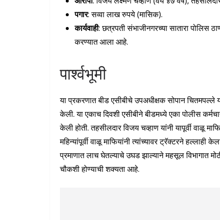
आरोपी
: विजय लक्ष्मण चव्हाण (वय ४७ वर्ष), तहसीलदा
पगार
: सव्वा लाख रुपये (मासिक).
कार्यवाही
: छत्रपती संभाजीनगरच्या सातारा पोलिस ठाण
करण्यात आला आहे.
पार्श्वभूमी
या प्रकरणात बीड एसीबीचे उपअधीक्षक सोपान चितमपल्ले यां
केली. या एकाच दिवशी एसीबीने बीडमध्ये एका पोलीस कर्मच
केली होती. तहसीलदार विजय चव्हाण यांनी यापूर्वी वाळू माफि
महिन्यांपूर्वी वाळू माफियांनी त्यांच्यावर ट्रॅक्टरने हल्लाही 
प्रमाणात लाच घेतल्याचे उघड झाल्याने महसूल विभागात मोठी 
चौकशी होण्याची शक्यता आहे.