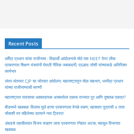
Recent Posts
धर्मेंद्र प्रधान यांचा राजीनामा : विद्यार्थी आंदोलनाचे मोठे यश NEET पेपर लीक
प्रकरणात शिक्षण मंत्र्यांनी घेतली नैतिक जबाबदारी; प्रल्हाद जोशी यांच्याकडे अतिरिक्त
कार्यभार
जंतर-मंतरवर CJP चा जोरदार आंदोलन; महाराष्ट्रातून मोठा सहभाग, धरमेंद्र प्रधान
यांच्या राजीनाम्याची मागणी
महाराष्ट्रात पावसाचा धक्कादायक असमतोल! एकाच राज्यात पूर आणि दुष्काळ एकत्र?
बीडमध्ये खळबळ: विलास घुले हत्या प्रकरणाला वेगळे वळण; खासदार पुत्राची ४ तास
चौकशी तर महिलेच्या दाव्याने नवा ट्विस्ट!
अंबडचे तहसीलदार विजय चव्हाण लाच प्रकरणात रंगेहात अटक; महसूल विभागात
खळबळ