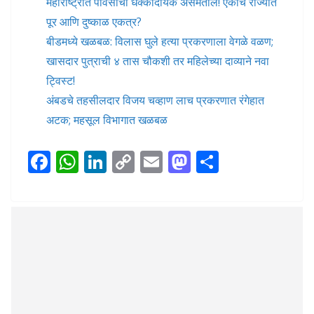
महाराष्ट्रात पावसाचा धक्कादायक असमतोल! एकाच राज्यात
पूर आणि दुष्काळ एकत्र?
बीडमध्ये खळबळ: विलास घुले हत्या प्रकरणाला वेगळे वळण;
खासदार पुत्राची ४ तास चौकशी तर महिलेच्या दाव्याने नवा
ट्विस्ट!
अंबडचे तहसीलदार विजय चव्हाण लाच प्रकरणात रंगेहात
अटक; महसूल विभागात खळबळ
F
W
Li
C
E
M
S
ac
h
n
o
m
as
h
e
at
k
p
ai
to
ar
b
s
e
y
l
d
e
o
A
dI
Li
o
o
p
n
n
n
k
p
k