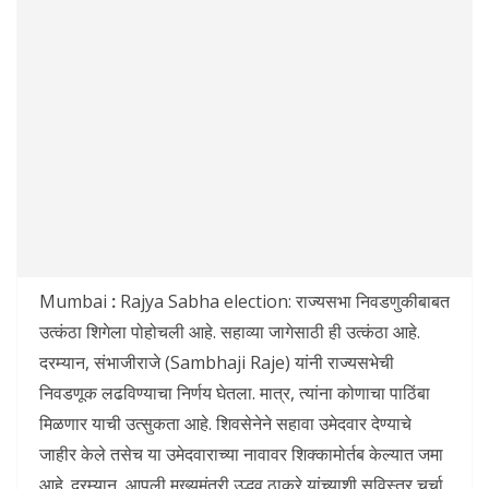
Mumbai
:
Rajya Sabha election: राज्यसभा निवडणुकीबाबत
उत्कंठा शिगेला पोहोचली आहे. सहाव्या जागेसाठी ही उत्कंठा आहे.
दरम्यान, संभाजीराजे (Sambhaji Raje) यांनी राज्यसभेची
निवडणूक लढविण्याचा निर्णय घेतला. मात्र, त्यांना कोणाचा पाठिंबा
मिळणार याची उत्सुकता आहे. शिवसेनेने सहावा उमेदवार देण्याचे
जाहीर केले तसेच या उमेदवाराच्या नावावर शिक्कामोर्तब केल्यात जमा
आहे. दरम्यान, आपली मुख्यमंत्री उद्धव ठाकरे यांच्याशी सविस्तर चर्चा