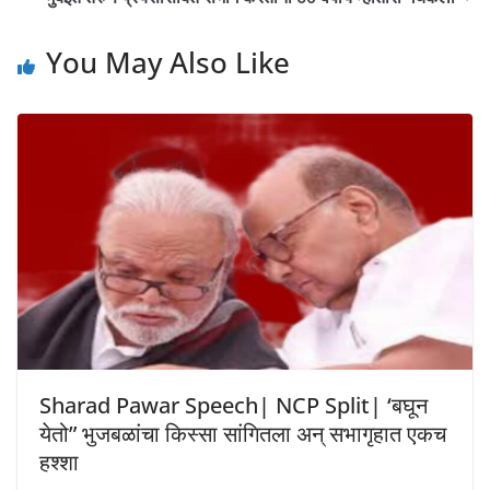
You May Also Like
Sharad Pawar Speech| NCP Split| ‘बघून
येतो” भुजबळांचा किस्सा सांगितला अन् सभागृहात एकच
हश्शा