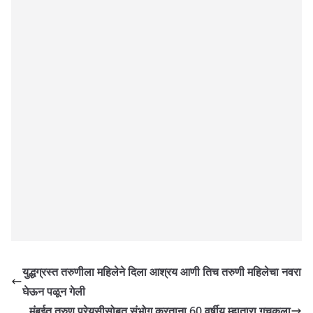
युद्धग्रस्त तरुणीला महिलेने दिला आश्रय आणी तिच तरुणी महिलेचा नवरा
घेऊन पळून गेली
मुंबईत तरुण प्रेयसीसोबत संभोग करताना 60 वर्षीय म्हातारा गचकला