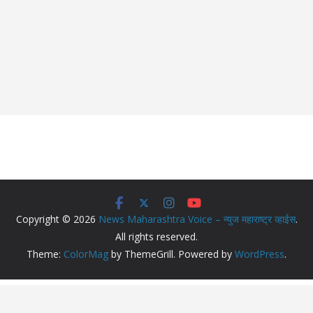
Copyright © 2026
News Maharashtra Voice – न्युज महाराष्ट्र व्हाईस
.
All rights reserved.
Theme:
ColorMag
by ThemeGrill. Powered by
WordPress
.