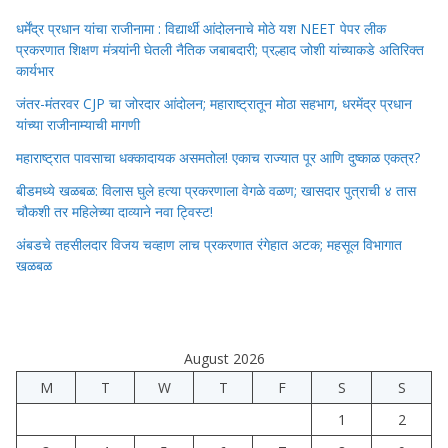
धर्मेंद्र प्रधान यांचा राजीनामा : विद्यार्थी आंदोलनाचे मोठे यश NEET पेपर लीक
प्रकरणात शिक्षण मंत्र्यांनी घेतली नैतिक जबाबदारी; प्रल्हाद जोशी यांच्याकडे अतिरिक्त
कार्यभार
जंतर-मंतरवर CJP चा जोरदार आंदोलन; महाराष्ट्रातून मोठा सहभाग, धरमेंद्र प्रधान
यांच्या राजीनाम्याची मागणी
महाराष्ट्रात पावसाचा धक्कादायक असमतोल! एकाच राज्यात पूर आणि दुष्काळ एकत्र?
बीडमध्ये खळबळ: विलास घुले हत्या प्रकरणाला वेगळे वळण; खासदार पुत्राची ४ तास
चौकशी तर महिलेच्या दाव्याने नवा ट्विस्ट!
अंबडचे तहसीलदार विजय चव्हाण लाच प्रकरणात रंगेहात अटक; महसूल विभागात
खळबळ
August 2026
M
T
W
T
F
S
S
1
2