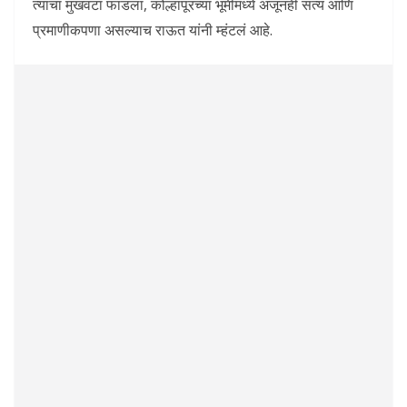
त्यांचा मुखवटा फाडला, कोल्हापूरच्या भूमीमध्ये अजूनही सत्य आणि
प्रमाणीकपणा असल्याच राऊत यांनी म्हंटलं आहे.