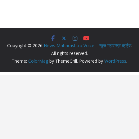
Copyright © 2026
News Maharashtra Voice – न्युज महाराष्ट्र व्हाईस
.
All rights reserved.
Theme:
ColorMag
by ThemeGrill. Powered by
WordPress
.