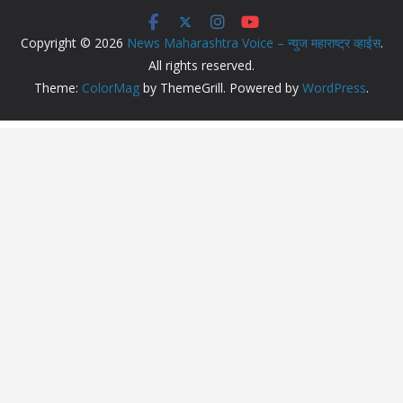
Copyright © 2026
News Maharashtra Voice – न्युज महाराष्ट्र व्हाईस
.
All rights reserved.
Theme:
ColorMag
by ThemeGrill. Powered by
WordPress
.