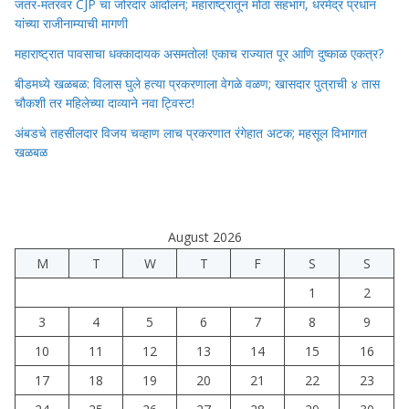
जंतर-मंतरवर CJP चा जोरदार आंदोलन; महाराष्ट्रातून मोठा सहभाग, धरमेंद्र प्रधान
यांच्या राजीनाम्याची मागणी
महाराष्ट्रात पावसाचा धक्कादायक असमतोल! एकाच राज्यात पूर आणि दुष्काळ एकत्र?
बीडमध्ये खळबळ: विलास घुले हत्या प्रकरणाला वेगळे वळण; खासदार पुत्राची ४ तास
चौकशी तर महिलेच्या दाव्याने नवा ट्विस्ट!
अंबडचे तहसीलदार विजय चव्हाण लाच प्रकरणात रंगेहात अटक; महसूल विभागात
खळबळ
August 2026
M
T
W
T
F
S
S
1
2
3
4
5
6
7
8
9
10
11
12
13
14
15
16
17
18
19
20
21
22
23