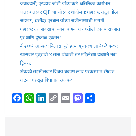
जबाबदारी; प्रल्हाद जोशी यांच्याकडे अतिरिक्त कार्यभार
जंतर-मंतरवर CJP चा जोरदार आंदोलन; महाराष्ट्रातून मोठा
सहभाग, धरमेंद्र प्रधान यांच्या राजीनाम्याची मागणी
महाराष्ट्रात पावसाचा धक्कादायक असमतोल! एकाच राज्यात
पूर आणि दुष्काळ एकत्र?
बीडमध्ये खळबळ: विलास घुले हत्या प्रकरणाला वेगळे वळण;
खासदार पुत्राची ४ तास चौकशी तर महिलेच्या दाव्याने नवा
ट्विस्ट!
अंबडचे तहसीलदार विजय चव्हाण लाच प्रकरणात रंगेहात
अटक; महसूल विभागात खळबळ
F
W
Li
C
E
M
S
ac
h
n
o
m
as
h
e
at
k
p
ai
to
ar
b
s
e
y
l
d
e