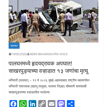
महाराष्ट्र
19/05/2026
NEWS MAHARSAHTRA VOICE
पालघरमध्ये हृदयद्रावक अपघात!
साखरपुड्याच्या वऱ्हाडात १३ जणांचा मृत्यू
धनिवारी (पालघर) – १९ मे २०२६ मुंबई-अहमदाबाद राष्ट्रीय महामार्गावर
धनिवारी गावाजवळ (दहानू तालुका, पालघर जिल्हा) सोमवारी सायंकाळी
साखरपुड्याच्या वऱ्हाडातील भरलेल्या
F
W
Li
C
E
M
S