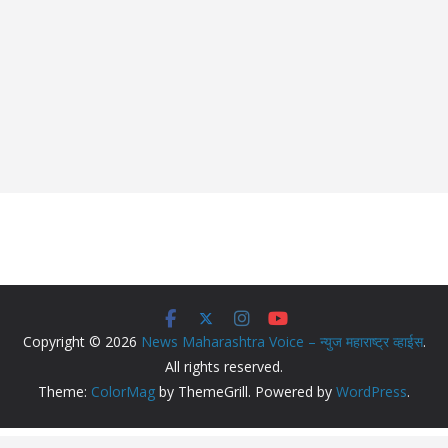
Copyright © 2026
News Maharashtra Voice – न्युज महाराष्ट्र व्हाईस
.
All rights reserved.
Theme:
ColorMag
by ThemeGrill. Powered by
WordPress
.