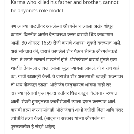
Karma who killed his father and brother, cannot
be anyone’s role model.
पण त्याच्या पाळतीवर असलेल्या औरंगजेबानं त्याला अखेर शोधून
काढलं. दिल्लीत अत्यंत दैन्यावस्था करत दाराची धिंड काढण्यात
आली. 30 ऑगस्ट 1659 रोजी दाराचे अक्षरशः तुकडे करण्यात आले.
असं सांगतात की, दाराचं कापलेलं शीर घेऊन सैनिक औरंगजेबकडे
गेला. ते सगळं रक्तानं माखलेलं होतं. औरंगजेबानं दाराचं मुंडकं एका
थाळीत ठेवायला लावलं. त्याला धुवून घ्यायला लावलं. तो दाराच आहे
का, याची खआत्री केली. ते दाराचंच शीर असल्याची खात्री पटल्यावर
तो धाय मोकलून रडला. औरंगजेब एवढ्यावरच थांबला नाही तर
दाराच्या प्रेताची पुन्हा एकदा हत्तीवर धिंड काढून विटंबना करण्यात
आली. शेवटी हुमायूनच्या कबरीशेजारी त्याला दफन करण्यात आलं.
दाराची हत्या करणाऱ्यांनाही औरंगजेबानं आधी बक्षीसी दिला आणि नंतर
त्यांचीही हत्या केली. (जादुनाथ सरकार यांच्या औरंगजेब या
पुस्तकातील हे संदर्भ आहेत)..