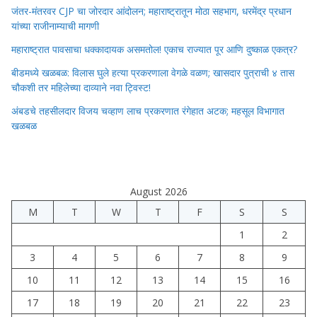
जंतर-मंतरवर CJP चा जोरदार आंदोलन; महाराष्ट्रातून मोठा सहभाग, धरमेंद्र प्रधान
यांच्या राजीनाम्याची मागणी
महाराष्ट्रात पावसाचा धक्कादायक असमतोल! एकाच राज्यात पूर आणि दुष्काळ एकत्र?
बीडमध्ये खळबळ: विलास घुले हत्या प्रकरणाला वेगळे वळण; खासदार पुत्राची ४ तास
चौकशी तर महिलेच्या दाव्याने नवा ट्विस्ट!
अंबडचे तहसीलदार विजय चव्हाण लाच प्रकरणात रंगेहात अटक; महसूल विभागात
खळबळ
August 2026
M
T
W
T
F
S
S
1
2
3
4
5
6
7
8
9
10
11
12
13
14
15
16
17
18
19
20
21
22
23