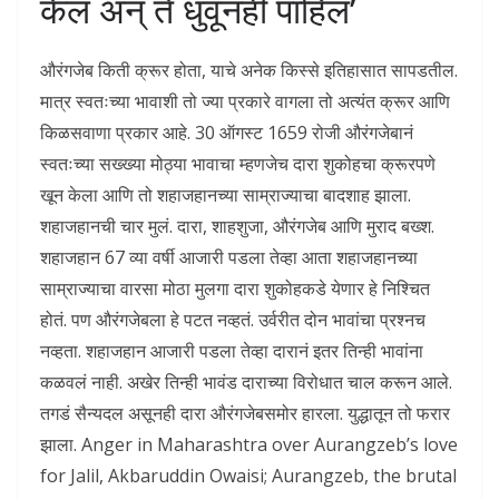
केलं अन् ते धुवूनही पाहिलं’
औरंगजेब किती क्रूर होता, याचे अनेक किस्से इतिहासात सापडतील.
मात्र स्वतःच्या भावाशी तो ज्या प्रकारे वागला तो अत्यंत क्रूर आणि
किळसवाणा प्रकार आहे. 30 ऑगस्ट 1659 रोजी औरंगजेबानं
स्वतःच्या सख्ख्या मोठ्या भावाचा म्हणजेच दारा शुकोहचा क्रूरपणे
खून केला आणि तो शहाजहानच्या साम्राज्याचा बादशाह झाला.
शहाजहानची चार मुलं. दारा, शाहशुजा, औरंगजेब आणि मुराद बख्श.
शहाजहान 67 व्या वर्षी आजारी पडला तेव्हा आता शहाजहानच्या
साम्राज्याचा वारसा मोठा मुलगा दारा शुकोहकडे येणार हे निश्चित
होतं. पण औरंगजेबला हे पटत नव्हतं. उर्वरीत दोन भावांचा प्रश्नच
नव्हता. शहाजहान आजारी पडला तेव्हा दारानं इतर तिन्ही भावांना
कळवलं नाही. अखेर तिन्ही भावंड दाराच्या विरोधात चाल करून आले.
तगडं सैन्यदल असूनही दारा औरंगजेबसमोर हारला. युद्धातून तो फरार
झाला. Anger in Maharashtra over Aurangzeb’s love
for Jalil, Akbaruddin Owaisi; Aurangzeb, the brutal