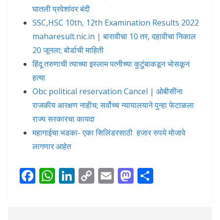
घातली प्रवेशांवर बंदी
SSC,HSC 10th, 12th Examination Results 2022
maharesult.nic.in | बारावीचा 10 तर, दहावीचा निकाल
20 जूनला; बोर्डाची माहिती
हिंदू तरुणाची त्याच्या इस्लाम पत्नीच्या कुटुंबाकडून भोसकून
हत्या
Obc political reservation Cancel | ओबीसींना
राजकीय आरक्षण नाहीच; सर्वोच्च न्यायालयाने पुन्हा फेटाळला
राज्य सरकारचा कायदा
महागाईचा भडका- एका सिलिंडरसाठी हजार रुपये मोजावे
लागणार आहेत
F
W
Li
C
E
M
S
ac
h
n
o
m
as
h
e
at
k
p
ai
to
ar