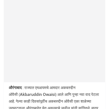
औरंगाबाद
: राज्यात एमआयमचे आमदार अकबरुद्दीन
ओवैसी (
Akbaruddin Owaisi
) आले आणि पुन्हा नवा वाद पेटला
आहे. गेल्या काही दिवसांपूर्वीच अकबरुद्दीन ओवैसी एका शाळेच्या
उद्घाटनाला औरंगाबादेत येत असल्याचे जलील यांनी सांगितले. मात्र