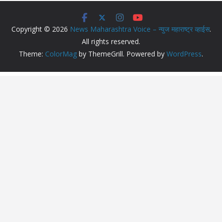
Copyright © 2026
News Maharashtra Voice – न्युज महाराष्ट्र व्हाईस
.
All rights reserved.
Theme:
ColorMag
by ThemeGrill. Powered by
WordPress
.