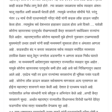
काही कडक निर्बंध लागू केले होते . त्या काळात जवळपास सर्वच व्यवहार अंशतः
चालू राहतील अशी काळजी घेतली होती . त्यामुळे जनतेला सोयीचे गेले. परंतू
नंतर २४ मार्च रोजी प्रधानमंत्री नरेंद्र मोदी यांनी कडक लॉक डाऊन जाहीर
केला होता . त्यामुळेच सर्व देशभरात हाहाकार उडाला होता असे दिसते …. यावेळी
कोरोना व्हायरसचा प्रादुर्भाव रोखण्यासाठी केंद्र सरकारने सर्वाधिकार राज्यांना
दिले आहेत . महाराष्ट्रातील कोरोना महामारी मुळे होणारे नुकसान टाळण्यासाठी
मुख्यमंत्री उध्दव ठाकरे यांनी काही मध्यममार्ग सुचवला होता व अंमलात आणला
आहे . कडकडीत बंद न करता जवळपास सर्वच व्यवहार मर्यादित स्वरूपात
ठराविक वेळात चालू ठेवून जनतेला अडचणीत न आणता कडक निर्बंध घातले
आहेत . या मध्यममार्गी आदेशानुसार महाराष्ट्र राज्यातील व्यवहार सुरू आहेत .
यामुळे कोरोना व्हायरसचा प्रादुर्भाव कमी होत आहे असे सर्व निरिक्षणातून लक्षात
आले आहे . एवढेच नाही तर इतर राज्यांच्या सरकारांना ही भूमिका पसंत पडली
आहे . कोरोना लॉक डाऊन काळात सर्वसामान्य माणसाला अल्प प्रमाणात का
होईना महाराष्ट्र शासनाने मदत केली आहे. देशात हे प्रथमच घडले आहे.
परदेशातील अनेक संस्थांनी याचे कौतुक व अभिनंदन केले आहे ..अगदी केंद्र
सरकारने सुध्दा . अर्थात महाराष्ट्र राज्यातील विधानसभा विरोधी पक्षनेते देवेंद्र
फडणवीस यांचा मात्र याबाबतीत वेगळाच सूर आहे .
++ याच भाषणातून मुख्यमंत्री उध्दव ठाकरे यांनी प्रधानमंत्री नरेंद्र मोदी व