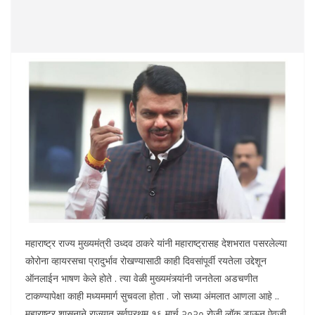
महाराष्ट्र राज्य मुख्यमंत्री उध्दव ठाकरे यांनी महाराष्ट्रासह देशभरात पसरलेल्या
कोरोना व्हायरसचा प्रादुर्भाव रोखण्यासाठी काही दिवसांपूर्वी रयतेला उद्देशून
ऑनलाईन भाषण केले होते . त्या वेळी मुख्यमंत्र्यांनी जनतेला अडचणीत
टाकण्यापेक्षा काही मध्यममार्ग सुचवला होता . जो सध्या अंमलात आणला आहे ..
महाराष्ट्र शासनाने राज्यात सर्वप्रथम १६ मार्च २०२० रोजी लॉक डाऊन ऐवजी