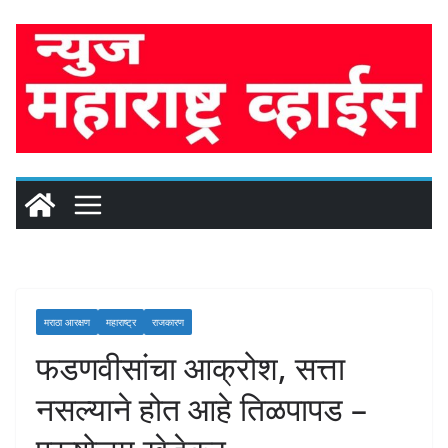
Skip
to
content
मराठा आरक्षण
महाराष्ट्र
राजकारण
फडणवीसांचा आक्रोश, सत्ता
नसल्याने होत आहे तिळपापड –