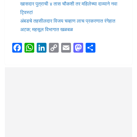
खासदार पुत्राची ४ तास चौकशी तर महिलेच्या दाव्याने नवा
ट्विस्ट!
अंबडचे तहसीलदार विजय चव्हाण लाच प्रकरणात रंगेहात
अटक; महसूल विभागात खळबळ
F
W
Li
C
E
M
S
ac
h
n
o
m
as
h
e
at
k
p
ai
to
ar
b
s
e
y
l
d
e
o
A
dI
Li
o
o
p
n
n
n
k
p
k