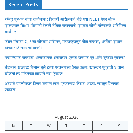
Recent Posts
धर्मेंद्र प्रधान यांचा राजीनामा : विद्यार्थी आंदोलनाचे मोठे यश NEET पेपर लीक
प्रकरणात शिक्षण मंत्र्यांनी घेतली नैतिक जबाबदारी; प्रल्हाद जोशी यांच्याकडे अतिरिक्त
कार्यभार
जंतर-मंतरवर CJP चा जोरदार आंदोलन; महाराष्ट्रातून मोठा सहभाग, धरमेंद्र प्रधान
यांच्या राजीनाम्याची मागणी
महाराष्ट्रात पावसाचा धक्कादायक असमतोल! एकाच राज्यात पूर आणि दुष्काळ एकत्र?
बीडमध्ये खळबळ: विलास घुले हत्या प्रकरणाला वेगळे वळण; खासदार पुत्राची ४ तास
चौकशी तर महिलेच्या दाव्याने नवा ट्विस्ट!
अंबडचे तहसीलदार विजय चव्हाण लाच प्रकरणात रंगेहात अटक; महसूल विभागात
खळबळ
August 2026
M
T
W
T
F
S
S