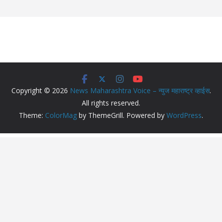
Copyright © 2026
News Maharashtra Voice – न्युज महाराष्ट्र व्हाईस
.
All rights reserved.
Theme:
ColorMag
by ThemeGrill. Powered by
WordPress
.