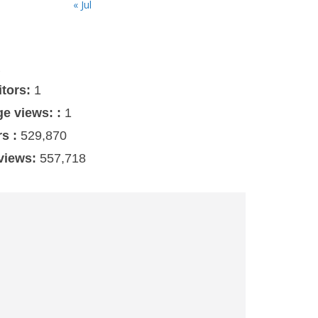
« Jul
s
itors:
1
ge views: :
1
rs :
529,870
 views:
557,718