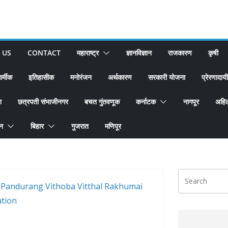
 US
CONTACT
महाराष्ट्र
ज्ञानविज्ञान
राजकारण
कृषी
ार्मीक
इतिहासीक
मनोरंजन
अर्थकारण
सरकारी योजना
प्रेरणादायी
श
छत्रपती संभाजीनगर
बचत गुंतवणूक
कर्नाटक
नागपूर
अहिल
ान
बिहार
गुजरात
मणिपूर