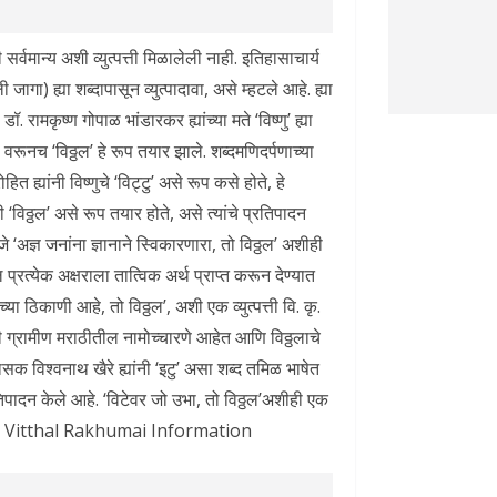
 सर्वमान्य अशी व्युत्पत्ती मिळालेली नाही. इतिहासाचार्य
 जागा) ह्या शब्दापासून व्युत्पादावा, असे म्हटले आहे. ह्या
ॉ. रामकृष्ण गोपाळ भांडारकर ह्यांच्या मते ‘विष्णु’ ह्या
 वरूनच ‘विठ्ठल’ हे रूप तयार झाले. शब्दमणिदर्पणाच्या
ह्यांनी विष्णुचे ‘विट्टु’ असे रूप कसे होते, हे
 ‘विठ्ठल’ असे रूप तयार होते, असे त्यांचे प्रतिपादन
णजे ‘अज्ञ जनांना ज्ञानाने स्विकारणारा, तो विठ्ठल’ अशीही
ातील प्रत्येक अक्षराला तात्विक अर्थ प्राप्त करून देण्यात
च्या ठिकाणी आहे, तो विठ्ठल’, अशी एक व्युत्पत्ती वि. कृ.
ठलाची ग्रामीण मराठीतील नामोच्चारणे आहेत आणि विठ्ठलाचे
ासक विश्वनाथ खैरे ह्यांनी ‘इटु’ असा शब्द तमिळ भाषेत
िपादन केले आहे. ‘विटेवर जो उभा, तो विठ्ठल’अशीही एक
hoba Vitthal Rakhumai Information