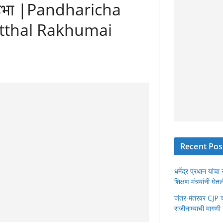
ेवर उभा |Pandharicha
tthal Rakhumai
Recent Pos
धर्मेंद्र प्रधान या
शिक्षण मंत्र्यांनी घ
जंतर-मंतरवर CJP चा 
राजीनाम्याची मागणी