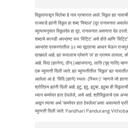
विठ्ठलापासून विठोबा हे नाव प्रचारात आले. विठ्ठल ह्या नावाची
राजवाडे ह्यांनी विठ्ठल हा शब्द ‘विष्ठल’ (दूर रानावनात असलेली
व्युत्पत्यनुसार विठ्ठलदेव हा दूर, रानावनात असणारा देव ठरतो. ड
शब्दाचे कानडी अपभ्रष्ट रूप ‘विट्टि’ असे होते आणि ‘विट्टि’
अपभ्रंश प्रकरणातील ३२ व्या सूत्राचा आधार घेऊन राजपुरोहित 
दाखवले आहे. ह्या रूपालाच प्रेमाने ‘ल’ हा प्रत्यय लावला, की
आहे. विदा (ज्ञानेन), ठीन् (अज्ञजनान्), लाति (गृह्‌ णाति) म्ह
एक व्युत्पत्ती दिली जाते. ह्या व्युत्पत्तीतील ‘विठ्ठल’ ह्या नाव
आलेला आ हे. ‘विदि (ज्ञाने) स्थलः (स्थिरः)’ ‘म्हणजे जो ज्ञाना
श्रोत्रिय ह्यांनी दिली आहे. इटु, इठु, इटुबा, इठुबा ही विठ्
ध्यान कमरेवर हात ठेवलेले, असे आहे. श्रीविठ्ठलाचे एक अभ्य
असून त्याचा अर्थ ‘कमरेवर हात ठेवलेला’असा असल्याते प्रत
व्युत्पत्ती दिली जाते. Pandhari Pandurang Vit