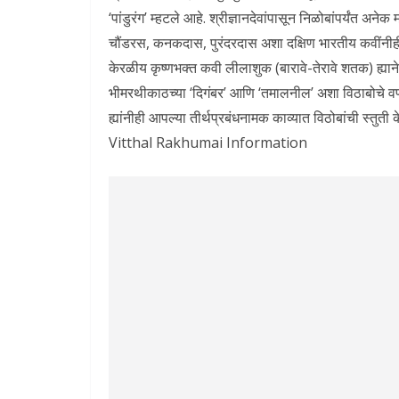
‘पांडुरंग’ म्हटले आहे. श्रीज्ञानदेवांपासून निळोबांपर्यंत अने
चौंडरस, कनकदास, पुरंदरदास अशा दक्षिण भारतीय कवींनीह
केरळीय कृष्णभक्त कवी लीलाशुक (बारावे-तेरावे शतक) ह्याने आ
भीमरथीकाठच्या ‘दिगंबर’ आणि ‘तमालनील’ अशा विठाबोचे वर्णन
ह्यांनीही आपल्या तीर्थप्रबंधनामक काव्यात विठोबांची 
Vitthal Rakhumai Information