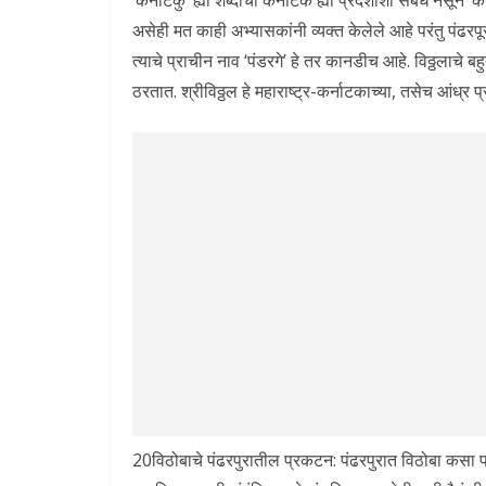
‘कर्नाटकु’ ह्या शब्दाचा कर्नाटक ह्या प्रदेशाशी संबंध नसून
असेही मत काही अभ्यासकांनी व्यक्त केलेले आहे परंतु पंढरपूर
त्याचे प्राचीन नाव ‘पंडरगे’ हे तर कानडीच आहे. विठ्ठलाचे ब
ठरतात. श्रीविठ्ठल हे महाराष्ट्र-कर्नाटकाच्या, तसेच आंध्र प
20विठोबाचे पंढरपुरातील प्रकटन: पंढरपुरात विठोबा कसा प्