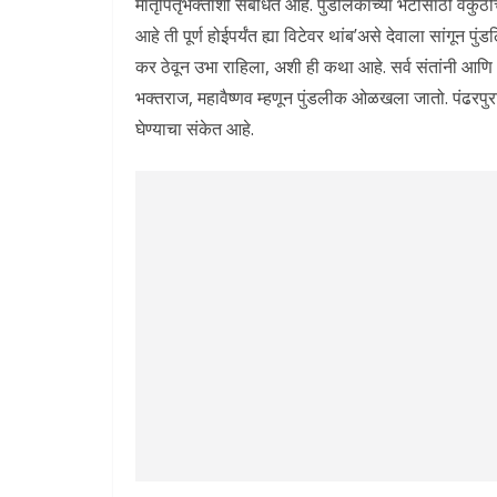
मातृपितृभक्ताशी संबंधित आहे. पुंडलिकाच्या भेटीसाठी वैकुंठ
आहे ती पूर्ण होईपर्यंत ह्या विटेवर थांब’असे देवाला सांगून
कर ठेवून उभा राहिला, अशी ही कथा आहे. सर्व संतांनी आणि अन
भक्तराज, महावैष्णव म्हणून पुंडलीक ओळखला जातो. पंढरपुरात श्
घेण्याचा संकेत आहे.