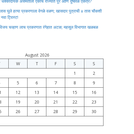
ाचा धक्कादायक असमतोल! एकाच राज्यात पूर आणि दुष्काळ एकत्र?
लास घुले हत्या प्रकरणाला वेगळे वळण; खासदार पुत्राची ४ तास चौकशी
े नवा ट्विस्ट!
विजय चव्हाण लाच प्रकरणात रंगेहात अटक; महसूल विभागात खळबळ
August 2026
T
W
T
F
S
S
1
2
4
5
6
7
8
9
1
12
13
14
15
16
8
19
20
21
22
23
5
26
27
28
29
30