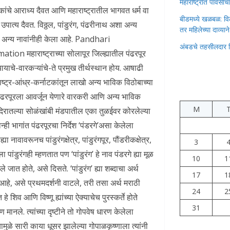
महाराष्ट्रात पावस
ांचे आराध्य दैवत आणि महाराष्ट्रातील भागवत धर्म वा
बीडमध्ये खळबळ: वि
पात्य दैवत. विठ्ठल, पांडुरंग, पंढरीनाथ अशा अन्य
तर महिलेच्या दाव्यान
ाच्या अन्य नावांनीही केला आहे. Pandhari
अंबडचे तहसीलदार 
हाराष्ट्राच्या सोलापूर जिल्ह्यातील पंढरपूर
ायाचे-वारकऱ्यांचे-ते प्रमुख तीर्थस्थान होय. आषाढी
ाष्ट्र-आंध्र-कर्नाटकांतून लाखो अन्य भाविक विठोबाच्या
ही पंढरपूरला आवर्जून येणारे वारकरी आणि अन्य भाविक
M
रातल्या सोळंखांबी मंडपातील एका तुळईवर कोरलेल्या
 भागांत पंढरपूरचा निर्देश ‘पंडरगे’असा केलेला
ावावरूनच पांडुरंगक्षेत्र, पांडुरंगपूर, पौंडरीकक्षेत्र,
3
ा पांडुरंगही म्हणतात पण ‘पांडुरंग’ हे नाव पंडरगे ह्या मूळ
10
1
े जात होते, असे दिसते. ‘पांडुरंग’ ह्या शब्दाचा अर्थ
17
1
 आहे, असे प्रथमदर्शनी वाटले, तरी तसा अर्थ मराठी
24
2
 शिव आणि विष्णू ह्यांच्या ऐक्याचेच पुरस्कर्ते होते
31
 मानले. त्यांच्या दृष्टीने तो गोपवेष धारण केलेला
ामुळे सारी काया धूसर झालेल्या गोपाळकृष्णाला त्यांनी