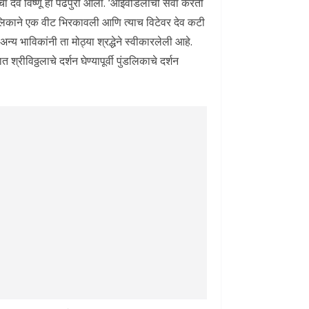
ीचा देव विष्णू हा पंढपुरी आला. ‘आईवडिलांची सेवा करतो
 पुंडलिकाने एक वीट भिरकावली आणि त्याच विटेवर देव कटी
्य भाविकांनी ता मोठ्या श्रद्धेने स्वीकारलेली आहे.
रीविठ्ठलाचे दर्शन घेण्यापूर्वी पुंडलिकाचे दर्शन