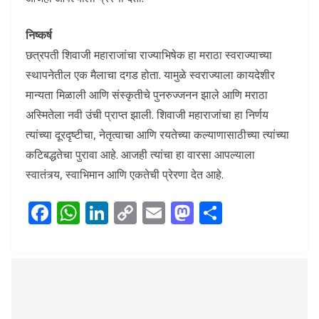
निष्कर्ष
छत्रपती शिवाजी महाराजांचा राज्याभिषेक हा मराठा स्वराज्याच्या
स्थापनेतील एक मैलाचा दगड होता. यामुळे स्वराज्याला कायदेशीर
मान्यता मिळाली आणि संस्कृतीचे पुनरुज्जनन झाले आणि मराठा
अस्मितेला नवी उंची प्राप्त झाली. शिवाजी महाराजांचा हा निर्णय
त्यांच्या दूरदृष्टीचा, नेतृत्वाचा आणि रयतेच्या कल्याणासाठीच्या त्यांच्या
कटिबद्धतेचा पुरावा आहे. आजही त्यांचा हा वारसा आपल्याला
स्वातंत्र्य, स्वाभिमान आणि एकतेची प्रेरणा देत आहे.
F
W
Li
C
E
M
S
ac
h
n
o
m
as
h
e
at
k
p
ai
to
ar
b
s
e
y
l
d
e
o
A
dI
Li
o