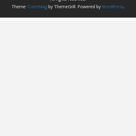
Theme:
ColorMag
by ThemeGrill. Powered by
WordPress
.