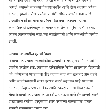
महाराजांनी स्वतःच्या नेतृत्वाखाली सरदार आणि रयतेला एकत्र
आणले, ज्यामुळे स्वराज्याची प्रशासकीय आणि सैन्य यंत्रणा अधिक
बळकट झाली. तसेच, परदेशी सत्तांशी संधि-संबंध ठेवताना आणि
राजकीय चर्चा करताना हा औपचारिक दर्जा महत्त्वाचा ठरला.
सामाजिक दृष्टिकोनातून, हा समारंभ रयतेसाठी प्रेरणादायी ठरला,
कारण त्यातून त्यांना स्वतःच्या स्वातंत्र्याची आणि सामर्थ्याची जाणीव
झाली.
आजच्या काळातील प्रासंगिकता
शिवाजी महाराजांचा राज्याभिषेक आजही स्वातंत्र्य, स्वाभिमान आणि
एकतेचे प्रतीक आहे. त्यांचा हा ऐतिहासिक निर्णय आपल्याला शिकवतो
की, कोणत्याही आव्हानांना तोंड देताना स्वतःच्या मूल्यांवर ठाम राहणे
आणि स्वातंत्र्यासाठी सतत प्रयत्न करणे महत्त्वाचे आहे. आजच्या
काळात, जेव्हा आपण स्वातंत्र्य आणि स्वयंशासनाचा विचार करतो,
तेव्हा शिवाजी महाराजांचा हा आदर्श आपल्याला मार्गदर्शन करतो. त्यांनी
दाखवलेला धैर्याचा, दूरदृष्टीचा आणि रयतेच्या कल्याणाचा विचार
आजही आपल्याला प्रेरणा देतो.