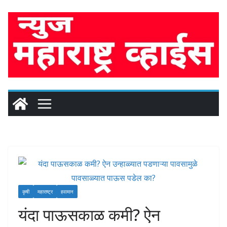
Skip
to
content
कृषी
महाराष्ट्र
हवामान
यंदा पाऊसकाळ कमी? ऐन