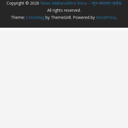
Copyright © 2026
News Maharashtra Voice – न्युज महाराष्ट्र व्हाईस
.
All rights reserved.
Theme:
ColorMag
by ThemeGrill. Powered by
WordPress
.