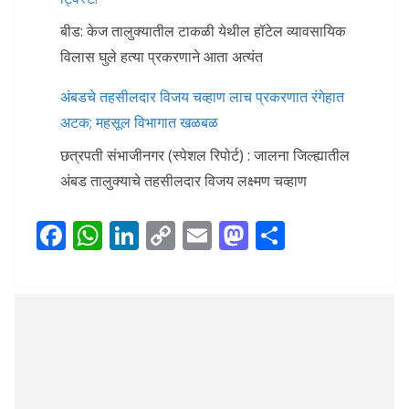
बीड: केज तालुक्यातील टाकळी येथील हॉटेल व्यावसायिक
विलास घुले हत्या प्रकरणाने आता अत्यंत
अंबडचे तहसीलदार विजय चव्हाण लाच प्रकरणात रंगेहात
अटक; महसूल विभागात खळबळ
छत्रपती संभाजीनगर (स्पेशल रिपोर्ट) : जालना जिल्ह्यातील
अंबड तालुक्याचे तहसीलदार विजय लक्ष्मण चव्हाण
F
W
Li
C
E
M
S
ac
h
n
o
m
as
h
e
at
k
p
ai
to
ar
b
s
e
y
l
d
e
o
A
dI
Li
o
o
p
n
n
n