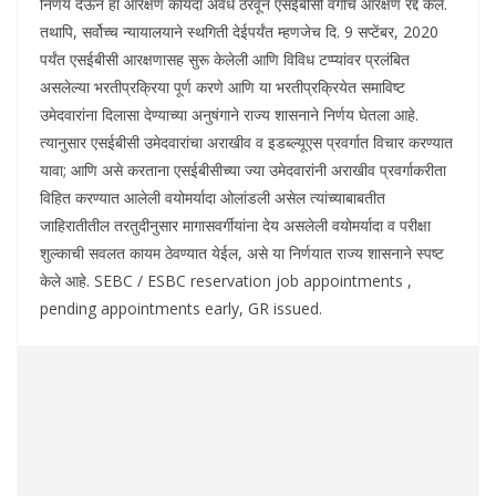
निर्णय देऊन हा आरक्षण कायदा अवैध ठरवून एसईबीसी वर्गाचे आरक्षण रद्द केले.
तथापि, सर्वोच्च न्यायालयाने स्थगिती देईपर्यंत म्हणजेच दि. 9 सप्टेंबर, 2020
पर्यंत एसईबीसी आरक्षणासह सुरू केलेली आणि विविध टप्प्यांवर प्रलंबित
असलेल्या भरतीप्रक्रिया पूर्ण करणे आणि या भरतीप्रक्रियेत समाविष्ट
उमेदवारांना दिलासा देण्याच्या अनुषंगाने राज्य शासनाने निर्णय घेतला आहे.
त्यानुसार एसईबीसी उमेदवारांचा अराखीव व इडब्ल्यूएस प्रवर्गात विचार करण्यात
यावा; आणि असे करताना एसईबीसीच्या ज्या उमेदवारांनी अराखीव प्रवर्गाकरीता
विहित करण्यात आलेली वयोमर्यादा ओलांडली असेल त्यांच्याबाबतीत
जाहिरातीतील तरतुदीनुसार मागासवर्गीयांना देय असलेली वयोमर्यादा व परीक्षा
शुल्काची सवलत कायम ठेवण्यात येईल, असे या निर्णयात राज्य शासनाने स्पष्ट
केले आहे. SEBC / ESBC reservation job appointments ,
pending appointments early, GR issued.