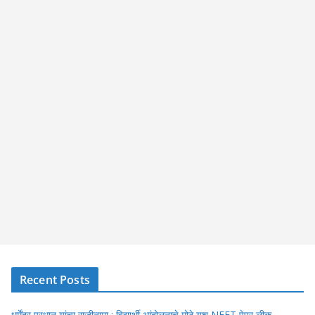
Recent Posts
धर्मेंद्र प्रधान यांचा राजीनामा : विद्यार्थी आंदोलनाचे मोठे यश NEET पेपर लीक