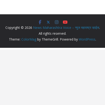
Copyright © 2026
News Maharashtra Voice – न्युज महाराष्ट्र व्हाईस
.
All rights reserved.
Theme:
ColorMag
by ThemeGrill. Powered by
WordPress
.