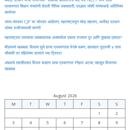
प्रकरणात शिक्षण मंत्र्यांनी घेतली नैतिक जबाबदारी; प्रल्हाद जोशी यांच्याकडे अतिरिक्त
कार्यभार
जंतर-मंतरवर CJP चा जोरदार आंदोलन; महाराष्ट्रातून मोठा सहभाग, धरमेंद्र प्रधान
यांच्या राजीनाम्याची मागणी
महाराष्ट्रात पावसाचा धक्कादायक असमतोल! एकाच राज्यात पूर आणि दुष्काळ एकत्र?
बीडमध्ये खळबळ: विलास घुले हत्या प्रकरणाला वेगळे वळण; खासदार पुत्राची ४ तास
चौकशी तर महिलेच्या दाव्याने नवा ट्विस्ट!
अंबडचे तहसीलदार विजय चव्हाण लाच प्रकरणात रंगेहात अटक; महसूल विभागात
खळबळ
August 2026
M
T
W
T
F
S
S
1
2
3
4
5
6
7
8
9