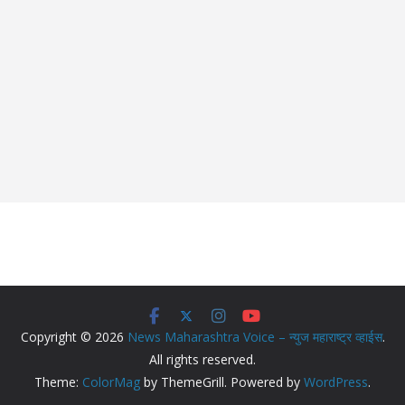
Copyright © 2026
News Maharashtra Voice – न्युज महाराष्ट्र व्हाईस
.
All rights reserved.
Theme:
ColorMag
by ThemeGrill. Powered by
WordPress
.