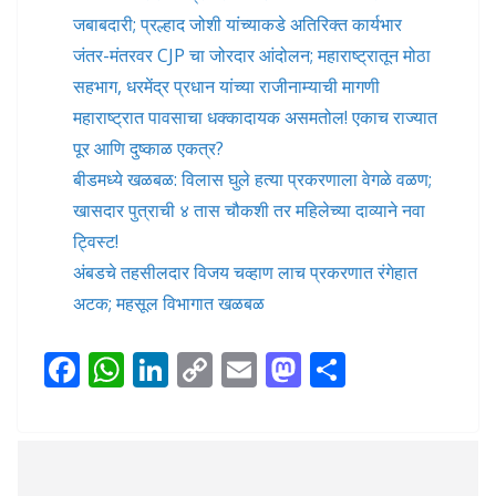
जबाबदारी; प्रल्हाद जोशी यांच्याकडे अतिरिक्त कार्यभार
जंतर-मंतरवर CJP चा जोरदार आंदोलन; महाराष्ट्रातून मोठा
सहभाग, धरमेंद्र प्रधान यांच्या राजीनाम्याची मागणी
महाराष्ट्रात पावसाचा धक्कादायक असमतोल! एकाच राज्यात
पूर आणि दुष्काळ एकत्र?
बीडमध्ये खळबळ: विलास घुले हत्या प्रकरणाला वेगळे वळण;
खासदार पुत्राची ४ तास चौकशी तर महिलेच्या दाव्याने नवा
ट्विस्ट!
अंबडचे तहसीलदार विजय चव्हाण लाच प्रकरणात रंगेहात
अटक; महसूल विभागात खळबळ
F
W
Li
C
E
M
S
ac
h
n
o
m
as
h
e
at
k
p
ai
to
ar
b
s
e
y
l
d
e