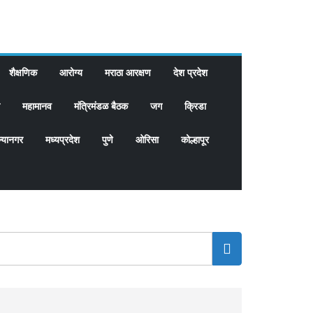
शैक्षणिक
आरोग्य
मराठा आरक्षण
देश प्रदेश
महामानव
मंत्रिमंडळ बैठक
जग
क्रिडा
्यानगर
मध्यप्रदेश
पुणे
ओरिसा
कोल्हापूर