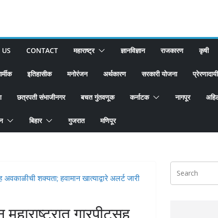
 US
CONTACT
महाराष्ट्र
ज्ञानविज्ञान
राजकारण
कृषी
ार्मीक
इतिहासीक
मनोरंजन
अर्थकारण
सरकारी योजना
प्रेरणादायी
श
छत्रपती संभाजीनगर
बचत गुंतवणूक
कर्नाटक
नागपूर
अहिल
ान
बिहार
गुजरात
मणिपूर
 महाराष्ट्रात गारपीटसह