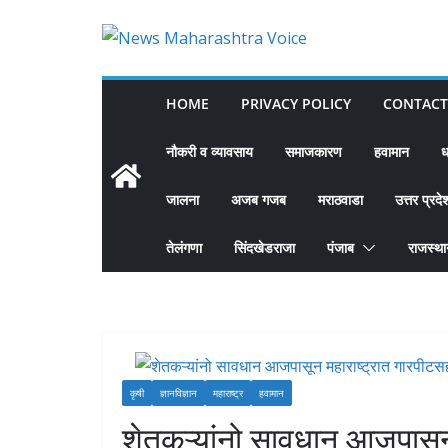
Skip
to
content
HOME
PRIVACY POLICY
CONTACT
नौकरी व व्यावसाय
समाजकारण
हवामान
ध
जालना
अजब गजब
मराठवाडा
उत्तर प्रदे
तेलंगणा
सिंदखेडराजा
पंजाब
राजस्थ
कृषी
ज्ञानविज्ञान
महाराष्ट्र
हवामान
शेतकऱ्यांनो सावधान आजपासून