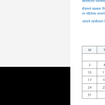
महाराष्ट्रात पावस
बीडमध्ये खळबळ: वि
तर महिलेच्या दाव्यान
अंबडचे तहसीलदार 
M
3
10
1
17
1
24
2
31