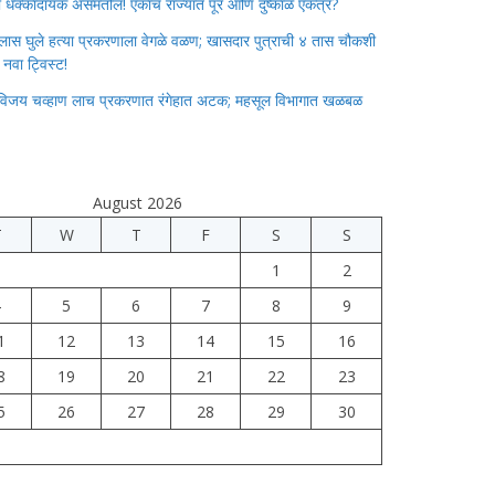
ाचा धक्कादायक असमतोल! एकाच राज्यात पूर आणि दुष्काळ एकत्र?
लास घुले हत्या प्रकरणाला वेगळे वळण; खासदार पुत्राची ४ तास चौकशी
े नवा ट्विस्ट!
विजय चव्हाण लाच प्रकरणात रंगेहात अटक; महसूल विभागात खळबळ
August 2026
T
W
T
F
S
S
1
2
4
5
6
7
8
9
1
12
13
14
15
16
8
19
20
21
22
23
5
26
27
28
29
30