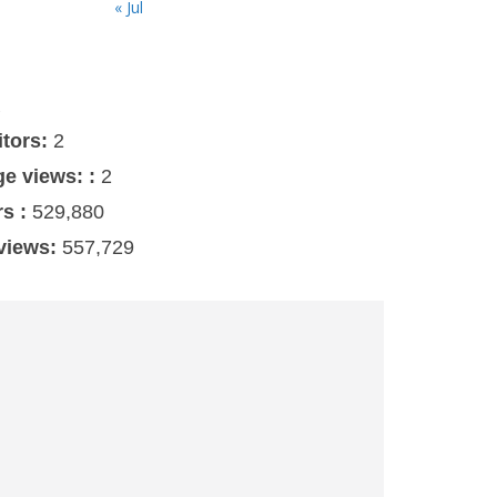
« Jul
s
itors:
2
ge views: :
2
rs :
529,880
 views:
557,729