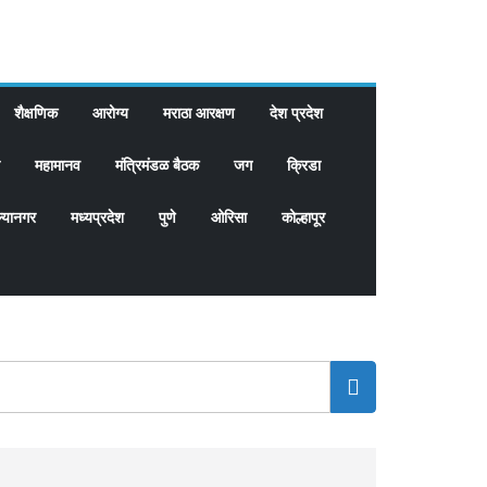
शैक्षणिक
आरोग्य
मराठा आरक्षण
देश प्रदेश
महामानव
मंत्रिमंडळ बैठक
जग
क्रिडा
्यानगर
मध्यप्रदेश
पुणे
ओरिसा
कोल्हापूर