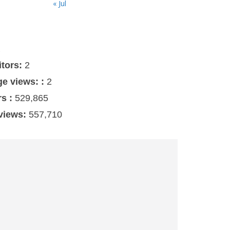
« Jul
s
itors:
2
ge views: :
2
rs :
529,865
 views:
557,710