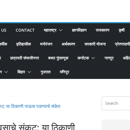
 US
CONTACT
महाराष्ट्र
ज्ञानविज्ञान
राजकारण
कृषी
ार्मीक
इतिहासीक
मनोरंजन
अर्थकारण
सरकारी योजना
प्रेरणादायी
श
छत्रपती संभाजीनगर
बचत गुंतवणूक
कर्नाटक
नागपूर
अहिल
ान
बिहार
गुजरात
मणिपूर
पावसाचे संकट; या ठिकाणी