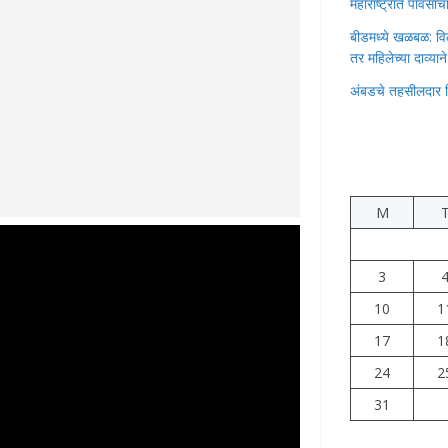
महाराष्ट्रात पावस
बीडमध्ये खळबळ: वि
तर महिलेच्या दाव्यान
अंबडचे तहसीलदार 
M
3
10
1
17
1
24
2
31