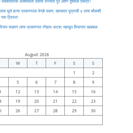
ाचा धक्कादायक असमतोल! एकाच राज्यात पूर आणि दुष्काळ एकत्र?
लास घुले हत्या प्रकरणाला वेगळे वळण; खासदार पुत्राची ४ तास चौकशी
े नवा ट्विस्ट!
विजय चव्हाण लाच प्रकरणात रंगेहात अटक; महसूल विभागात खळबळ
August 2026
T
W
T
F
S
S
1
2
4
5
6
7
8
9
1
12
13
14
15
16
8
19
20
21
22
23
5
26
27
28
29
30