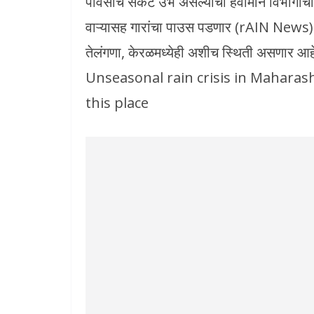
पावसाचे संकट उभे असल्याचा हवामान विभागाचा
वाऱ्यासह गारांचा पाउस पडणार (rAIN News) अस
तेलंगणा, केरळमध्येही अशीच स्थिती असणार
Unseasonal rain crisis in Maharasht
this place