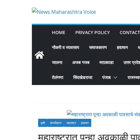
Skip
to
content
HOME
PRIVACY POLICY
CONTACT
नौकरी व व्यावसाय
समाजकारण
हवामान
ध
जालना
अजब गजब
मराठवाडा
उत्तर प्रदे
तेलंगणा
सिंदखेडराजा
पंजाब
राजस्थ
कृषी
ज्ञानविज्ञान
महाराष्ट्र
हवामान
महाराष्ट्रात पून्हा अवकाळी 