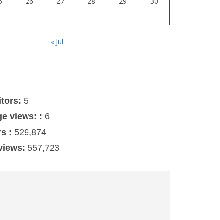
5
26
27
28
29
30
« Jul
s
itors:
5
ge views: :
6
rs :
529,874
 views:
557,723