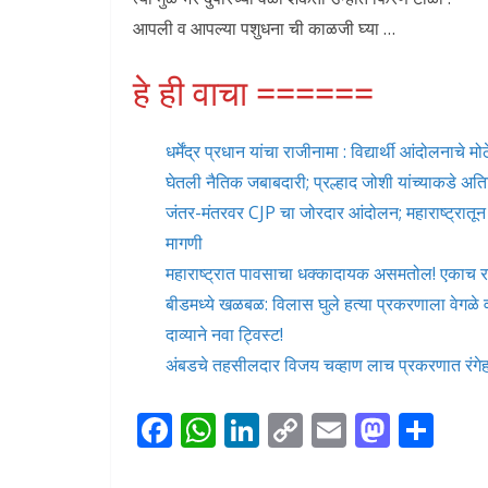
आपली व आपल्या पशुधना ची काळजी घ्या …
हे ही वाचा ======
धर्मेंद्र प्रधान यांचा राजीनामा : विद्यार्थी आंदोलनाच
घेतली नैतिक जबाबदारी; प्रल्हाद जोशी यांच्याकडे अति
जंतर-मंतरवर CJP चा जोरदार आंदोलन; महाराष्ट्रातून म
मागणी
महाराष्ट्रात पावसाचा धक्कादायक असमतोल! एकाच रा
बीडमध्ये खळबळ: विलास घुले हत्या प्रकरणाला वेगळे
दाव्याने नवा ट्विस्ट!
अंबडचे तहसीलदार विजय चव्हाण लाच प्रकरणात रं
F
W
Li
C
E
M
S
ac
h
n
o
m
as
h