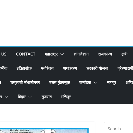
 US
CONTACT
महाराष्ट्र
ज्ञानविज्ञान
राजकारण
कृषी
ार्मीक
इतिहासीक
मनोरंजन
अर्थकारण
सरकारी योजना
प्रेरणादायी
श
छत्रपती संभाजीनगर
बचत गुंतवणूक
कर्नाटक
नागपूर
अहिल
ान
बिहार
गुजरात
मणिपूर