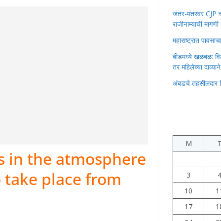
जंतर-मंतरवर CJP चा 
राजीनाम्याची मागणी
महाराष्ट्रात पावस
बीडमध्ये खळबळ: वि
तर महिलेच्या दाव्यान
अंबडचे तहसीलदार 
M
s in the atmosphere
o take place from
3
10
1
17
1