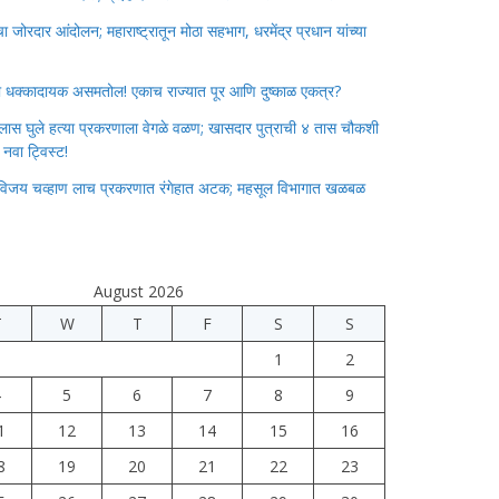
जोरदार आंदोलन; महाराष्ट्रातून मोठा सहभाग, धरमेंद्र प्रधान यांच्या
ाचा धक्कादायक असमतोल! एकाच राज्यात पूर आणि दुष्काळ एकत्र?
लास घुले हत्या प्रकरणाला वेगळे वळण; खासदार पुत्राची ४ तास चौकशी
े नवा ट्विस्ट!
विजय चव्हाण लाच प्रकरणात रंगेहात अटक; महसूल विभागात खळबळ
August 2026
T
W
T
F
S
S
1
2
4
5
6
7
8
9
1
12
13
14
15
16
8
19
20
21
22
23