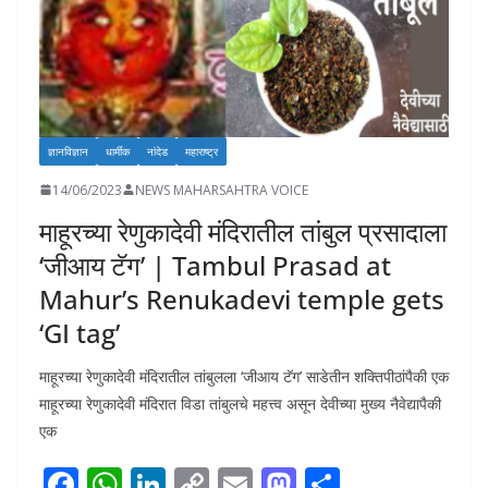
ज्ञानविज्ञान
धार्मीक
नांदेड
महाराष्ट्र
14/06/2023
NEWS MAHARSAHTRA VOICE
माहूरच्या रेणुकादेवी मंदिरातील तांबुल प्रसादाला
‘जीआय टॅग’ | Tambul Prasad at
Mahur’s Renukadevi temple gets
‘GI tag’
माहूरच्या रेणुकादेवी मंदिरातील तांबुलला ‘जीआय टॅग’ साडेतीन शक्तिपीठांपैकी एक
माहूरच्या रेणुकादेवी मंदिरात विडा तांबुलचे महत्त्व असून देवीच्या मुख्य नैवेद्यापैकी
एक
F
W
Li
C
E
M
S