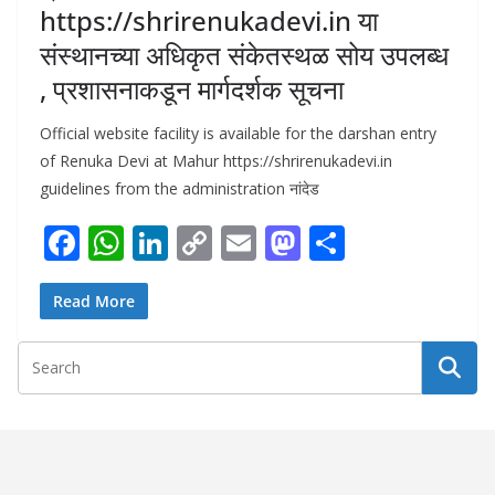
https://shrirenukadevi.in या
संस्थानच्या अधिकृत संकेतस्थळ सोय उपलब्ध
, प्रशासनाकडून मार्गदर्शक सूचना
Official website facility is available for the darshan entry
of Renuka Devi at Mahur https://shrirenukadevi.in
guidelines from the administration नांदेड
F
W
Li
C
E
M
S
ac
h
n
o
m
as
h
e
at
k
p
ai
to
ar
Read More
b
s
e
y
l
d
e
o
A
dI
Li
o
o
p
n
n
n
k
p
k