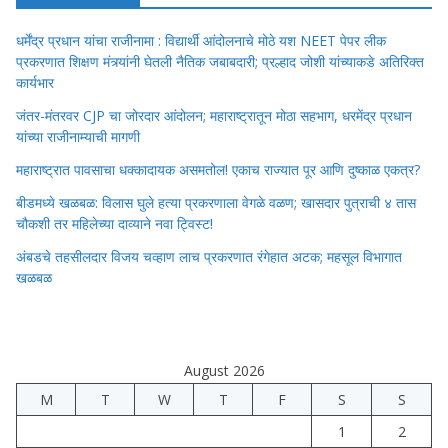
धर्मेंद्र प्रधान यांचा राजीनामा : विद्यार्थी आंदोलनाचे मोठे यश NEET पेपर लीक
प्रकरणात शिक्षण मंत्र्यांनी घेतली नैतिक जबाबदारी; प्रल्हाद जोशी यांच्याकडे अतिरिक्त
कार्यभार
जंतर-मंतरवर CJP चा जोरदार आंदोलन; महाराष्ट्रातून मोठा सहभाग, धरमेंद्र प्रधान
यांच्या राजीनाम्याची मागणी
महाराष्ट्रात पावसाचा धक्कादायक असमतोल! एकाच राज्यात पूर आणि दुष्काळ एकत्र?
बीडमध्ये खळबळ: विलास घुले हत्या प्रकरणाला वेगळे वळण; खासदार पुत्राची ४ तास
चौकशी तर महिलेच्या दाव्याने नवा ट्विस्ट!
अंबडचे तहसीलदार विजय चव्हाण लाच प्रकरणात रंगेहात अटक; महसूल विभागात
खळबळ
August 2026
M
T
W
T
F
S
S
1
2