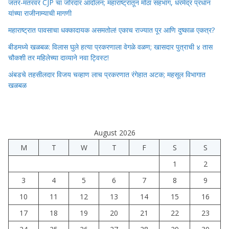
जंतर-मंतरवर CJP चा जोरदार आंदोलन; महाराष्ट्रातून मोठा सहभाग, धरमेंद्र प्रधान
यांच्या राजीनाम्याची मागणी
महाराष्ट्रात पावसाचा धक्कादायक असमतोल! एकाच राज्यात पूर आणि दुष्काळ एकत्र?
बीडमध्ये खळबळ: विलास घुले हत्या प्रकरणाला वेगळे वळण; खासदार पुत्राची ४ तास
चौकशी तर महिलेच्या दाव्याने नवा ट्विस्ट!
अंबडचे तहसीलदार विजय चव्हाण लाच प्रकरणात रंगेहात अटक; महसूल विभागात
खळबळ
August 2026
M
T
W
T
F
S
S
1
2
3
4
5
6
7
8
9
10
11
12
13
14
15
16
17
18
19
20
21
22
23