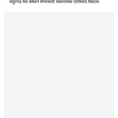
माहूरगड येथे संमेलन घेण्यासाठी सकारात्मक प्रतिसाद मिळाला.