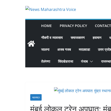
Skip
to
content
HOME
PRIVACY POLICY
CONTACT
नौकरी व व्यावसाय
समाजकारण
हवामान
ध
जालना
अजब गजब
मराठवाडा
उत्तर प्रदे
तेलंगणा
सिंदखेडराजा
पंजाब
राजस्थ
महाराष्ट्र
मुंबई लोकल ट्रेन अपघात: मु