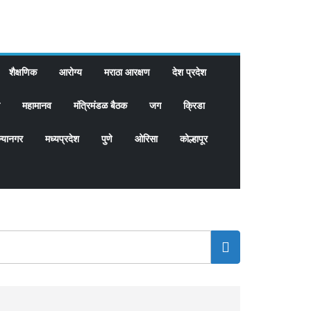
शैक्षणिक
आरोग्य
मराठा आरक्षण
देश प्रदेश
महामानव
मंत्रिमंडळ बैठक
जग
क्रिडा
्यानगर
मध्यप्रदेश
पुणे
ओरिसा
कोल्हापूर