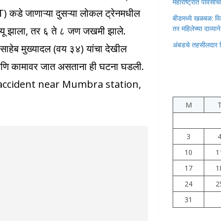
महाराष्ट्रात पावस
 कडे जाणाऱ्या दुसऱ्या लोकल ट्रेनमधील
बीडमध्ये खळबळ: वि
तर महिलेच्या दाव्यान
त्यू झाला, तर ६ ते ८ जण जखमी झाले.
अंबडचे तहसीलदार 
बबासाहेब मुख्यादल (वय ३४) यांचा देखील
 आणि कामावर जात असताना ही घटना घडली.
 accident near Mumbra station,
M
3
10
1
17
1
24
2
31