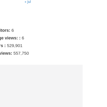
« Jul
s
itors:
6
ge views: :
6
rs :
529,901
 views:
557,750