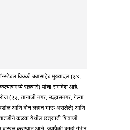
 कॉन्स्टेबल विक्की बबासाहेब मुख्यादल (३४,
ल्याणमध्ये राहणारे) यांचा समावेश आहे.
प सरोज (२३, तानाजी नगर, उल्हासनगर, गेल्या
आई-वडील आणि दोन लहान भाऊ असलेले) आणि
ा तातडीने कळवा येथील छत्रपती शिवाजी
त दाखल करण्यात आले, ज्यापैकी काही गंभीर