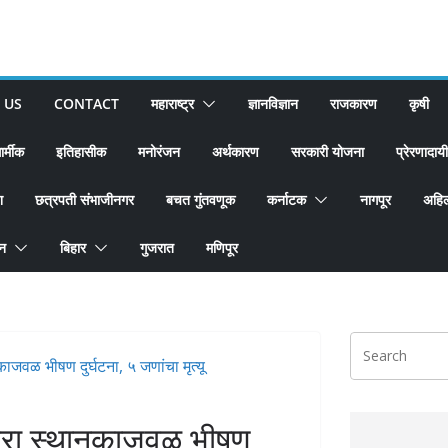
 US
CONTACT
महाराष्ट्र
ज्ञानविज्ञान
राजकारण
कृषी
ार्मीक
इतिहासीक
मनोरंजन
अर्थकारण
सरकारी योजना
प्रेरणादायी
श
छत्रपती संभाजीनगर
बचत गुंतवणूक
कर्नाटक
नागपूर
अहिल
ान
बिहार
गुजरात
मणिपूर
ंब्रा स्थानकाजवळ भीषण