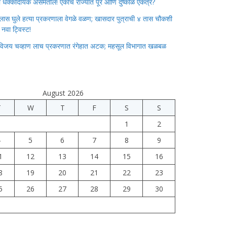
ाचा धक्कादायक असमतोल! एकाच राज्यात पूर आणि दुष्काळ एकत्र?
लास घुले हत्या प्रकरणाला वेगळे वळण; खासदार पुत्राची ४ तास चौकशी
े नवा ट्विस्ट!
विजय चव्हाण लाच प्रकरणात रंगेहात अटक; महसूल विभागात खळबळ
August 2026
T
W
T
F
S
S
1
2
4
5
6
7
8
9
1
12
13
14
15
16
8
19
20
21
22
23
5
26
27
28
29
30