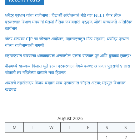
धर्मेंद्र प्रधान यांचा राजीनामा : विद्यार्थी आंदोलनाचे मोठे यश NEET पेपर लीक
प्रकरणात शिक्षण मंत्र्यांनी घेतली नैतिक जबाबदारी; प्रल्हाद जोशी यांच्याकडे अतिरिक्त
कार्यभार
जंतर-मंतरवर CJP चा जोरदार आंदोलन; महाराष्ट्रातून मोठा सहभाग, धरमेंद्र प्रधान
यांच्या राजीनाम्याची मागणी
महाराष्ट्रात पावसाचा धक्कादायक असमतोल! एकाच राज्यात पूर आणि दुष्काळ एकत्र?
बीडमध्ये खळबळ: विलास घुले हत्या प्रकरणाला वेगळे वळण; खासदार पुत्राची ४ तास
चौकशी तर महिलेच्या दाव्याने नवा ट्विस्ट!
अंबडचे तहसीलदार विजय चव्हाण लाच प्रकरणात रंगेहात अटक; महसूल विभागात
खळबळ
August 2026
M
T
W
T
F
S
S
1
2