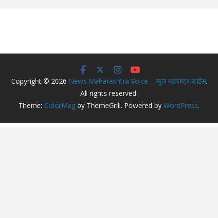
Copyright © 2026
News Maharashtra Voice – न्युज महाराष्ट्र व्हाईस
.
All rights reserved.
Theme:
ColorMag
by ThemeGrill. Powered by
WordPress
.