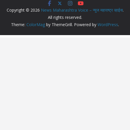
Copyright © 2026
News Maharashtra Voice – न्युज महाराष्ट्र व्हाईस
.
All rights reserved.
Theme:
ColorMag
by ThemeGrill. Powered by
WordPress
.