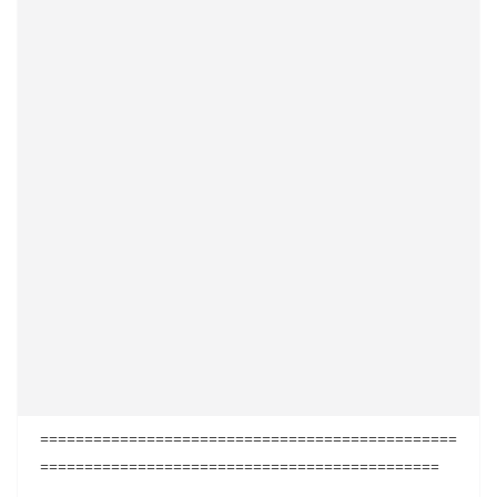
===============================================
=============================================