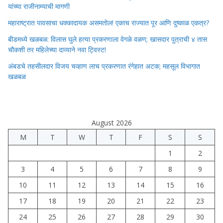
यांच्या राजीनाम्याची मागणी
महाराष्ट्रात पावसाचा धक्कादायक असमतोल! एकाच राज्यात पूर आणि दुष्काळ एकत्र?
बीडमध्ये खळबळ: विलास घुले हत्या प्रकरणाला वेगळे वळण; खासदार पुत्राची ४ तास
चौकशी तर महिलेच्या दाव्याने नवा ट्विस्ट!
अंबडचे तहसीलदार विजय चव्हाण लाच प्रकरणात रंगेहात अटक; महसूल विभागात
खळबळ
August 2026
M
T
W
T
F
S
S
1
2
3
4
5
6
7
8
9
10
11
12
13
14
15
16
17
18
19
20
21
22
23
24
25
26
27
28
29
30