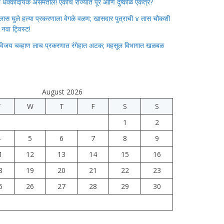
ाचा धक्कादायक असमतोल! एकाच राज्यात पूर आणि दुष्काळ एकत्र?
लास घुले हत्या प्रकरणाला वेगळे वळण; खासदार पुत्राची ४ तास चौकशी
े नवा ट्विस्ट!
विजय चव्हाण लाच प्रकरणात रंगेहात अटक; महसूल विभागात खळबळ
August 2026
T
W
T
F
S
S
1
2
4
5
6
7
8
9
1
12
13
14
15
16
8
19
20
21
22
23
5
26
27
28
29
30