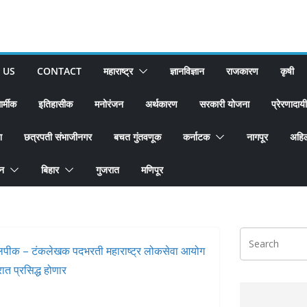
 US
CONTACT
महाराष्ट्र
ज्ञानविज्ञान
राजकारण
कृषी
ार्मीक
इतिहासीक
मनोरंजन
अर्थकारण
सरकारी योजना
प्रेरणादायी
श
छत्रपती संभाजीनगर
बचत गुंतवणूक
कर्नाटक
नागपूर
अहिल
ान
बिहार
गुजरात
मणिपूर