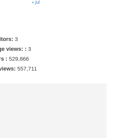
« Jul
s
itors:
3
ge views: :
3
rs :
529,866
 views:
557,711