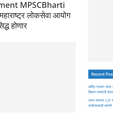
itment MPSCBharti
हाराष्ट्र लोकसेवा आयोग
द्ध होणार
Recent Pos
धर्मेंद्र प्रधान या
शिक्षण मंत्र्यांनी घ
जंतर-मंतरवर CJP चा 
राजीनाम्याची मागणी