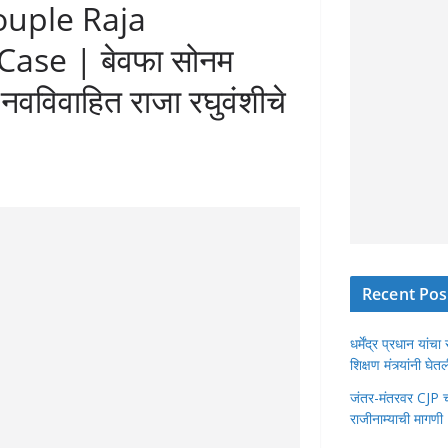
uple Raja
ase | बेवफा सोनम
 नवविवाहित राजा रघुवंशीचे
Recent Pos
धर्मेंद्र प्रधान या
शिक्षण मंत्र्यांनी घ
जंतर-मंतरवर CJP चा 
राजीनाम्याची मागणी