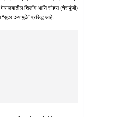
नी मेघालयातील शिलॉंग आणि सोहरा (चेरापुंजी)
सुंदर दऱ्यांमुळे” प्रसिद्ध आहे.