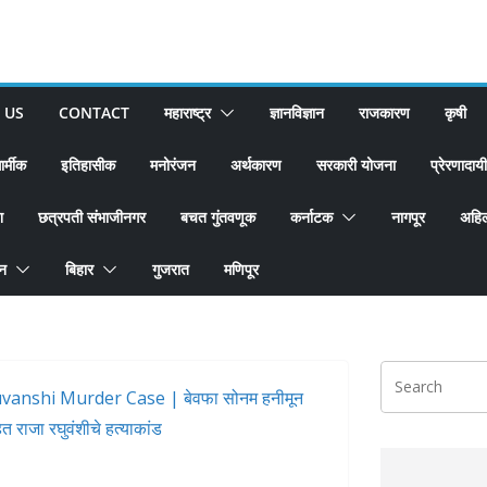
 US
CONTACT
महाराष्ट्र
ज्ञानविज्ञान
राजकारण
कृषी
ार्मीक
इतिहासीक
मनोरंजन
अर्थकारण
सरकारी योजना
प्रेरणादायी
श
छत्रपती संभाजीनगर
बचत गुंतवणूक
कर्नाटक
नागपूर
अहिल
ान
बिहार
गुजरात
मणिपूर