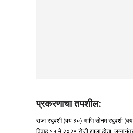
प्रकरणाचा तपशील:
राजा रघुवंशी (वय ३०) आणि सोनम रघुवंशी (वय २४
विवाह ११ मे २०२५ रोजी झाला होता. लग्नानंत