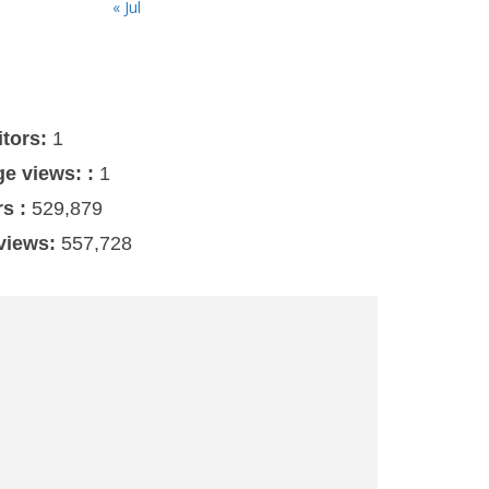
« Jul
s
itors:
1
ge views: :
1
rs :
529,879
 views:
557,728