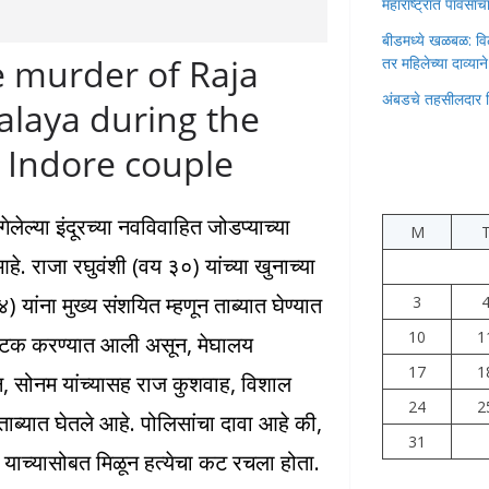
महाराष्ट्रात पावस
बीडमध्ये खळबळ: वि
e murder of Raja
तर महिलेच्या दाव्यान
अंबडचे तहसीलदार 
laya during the
 Indore couple
ल्या इंदूरच्या नवविवाहित जोडप्याच्या
M
. राजा रघुवंशी (वय ३०) यांच्या खुनाच्या
 यांना मुख्य संशयित म्हणून ताब्यात घेण्यात
3
10
1
अटक करण्यात आली असून, मेघालय
17
1
न, सोनम यांच्यासह राज कुशवाह, विशाल
24
2
ब्यात घेतले आहे. पोलिसांचा दावा आहे की,
31
 याच्यासोबत मिळून हत्येचा कट रचला होता.