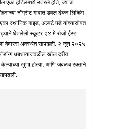
एका हॉटेलमध्ये उतरले होते, ज्याचा
ोहराच्या नोंग्रीट गावात डबल डेकर लिव्हिंग
ी एका स्थानिक गाइड, अल्बर्ट पडे यांच्यासोबत
भाड्याने घेतलेली स्कूटर २४ मे रोजी ईस्ट
कडेला बेवारस अवस्थेत सापडली. २ जून २०२५
 वेसॉडॉन्ग धबधब्याजवळील खोल दरीत
ला केल्याच्या खुणा होत्या, आणि जवळच रक्ताने
 सापडली.