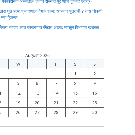
ाचा धक्कादायक असमतोल! एकाच राज्यात पूर आणि दुष्काळ एकत्र?
लास घुले हत्या प्रकरणाला वेगळे वळण; खासदार पुत्राची ४ तास चौकशी
े नवा ट्विस्ट!
विजय चव्हाण लाच प्रकरणात रंगेहात अटक; महसूल विभागात खळबळ
August 2026
T
W
T
F
S
S
1
2
4
5
6
7
8
9
1
12
13
14
15
16
8
19
20
21
22
23
5
26
27
28
29
30