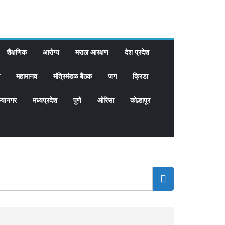
शैक्षणिक
आरोग्य
मराठा आरक्षण
देश प्रदेश
महामानव
मंत्रिमंडळ बैठक
जग
क्रिडा
्यानगर
मध्यप्रदेश
पुणे
ओरिसा
कोल्हापूर