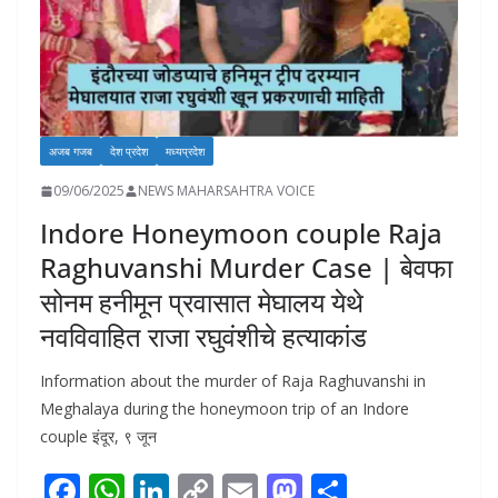
अजब गजब
देश प्रदेश
मध्यप्रदेश
09/06/2025
NEWS MAHARSAHTRA VOICE
Indore Honeymoon couple Raja
Raghuvanshi Murder Case | बेवफा
सोनम हनीमून प्रवासात मेघालय येथे
नवविवाहित राजा रघुवंशीचे हत्याकांड
Information about the murder of Raja Raghuvanshi in
Meghalaya during the honeymoon trip of an Indore
couple इंदूर, ९ जून
F
W
Li
C
E
M
S