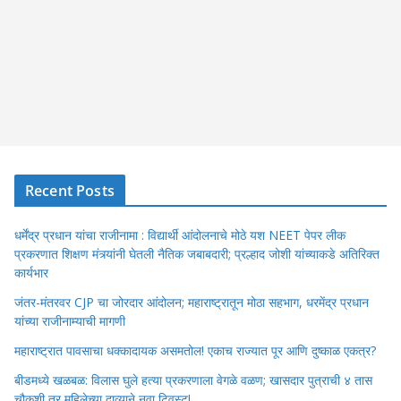
Recent Posts
धर्मेंद्र प्रधान यांचा राजीनामा : विद्यार्थी आंदोलनाचे मोठे यश NEET पेपर लीक
प्रकरणात शिक्षण मंत्र्यांनी घेतली नैतिक जबाबदारी; प्रल्हाद जोशी यांच्याकडे अतिरिक्त
कार्यभार
जंतर-मंतरवर CJP चा जोरदार आंदोलन; महाराष्ट्रातून मोठा सहभाग, धरमेंद्र प्रधान
यांच्या राजीनाम्याची मागणी
महाराष्ट्रात पावसाचा धक्कादायक असमतोल! एकाच राज्यात पूर आणि दुष्काळ एकत्र?
बीडमध्ये खळबळ: विलास घुले हत्या प्रकरणाला वेगळे वळण; खासदार पुत्राची ४ तास
चौकशी तर महिलेच्या दाव्याने नवा ट्विस्ट!