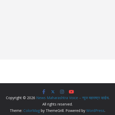
Copyright © 2026
News Maharashtra Voice – न्युज महाराष्ट्र व्हाईस
.
All rights reserved.
Theme:
ColorMag
by ThemeGrill. Powered by
WordPress
.