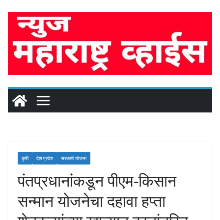
Skip
to
content
कृषी
देश प्रदेश
सरकारी योजना
पंतप्रधानांकडून पीएम-किसान
सन्मान योजनेचा दहावा हप्ता