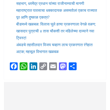
सहभाग, धरमेंद्र प्रधान यांच्या राजीनाम्याची मागणी
महाराष्ट्रात पावसाचा धक्कादायक असमतोल! एकाच राज्यात
पूर आणि दुष्काळ एकत्र?
बीडमध्ये खळबळ: विलास घुले हत्या प्रकरणाला वेगळे वळण;
खासदार पुत्राची ४ तास चौकशी तर महिलेच्या दाव्याने नवा
ट्विस्ट!
अंबडचे तहसीलदार विजय चव्हाण लाच प्रकरणात रंगेहात
अटक; महसूल विभागात खळबळ
F
W
Li
C
E
M
S
ac
h
n
o
m
as
h
e
at
k
p
ai
to
ar
b
s
e
y
l
d
e
o
A
dI
Li
o
o
p
n
n
n