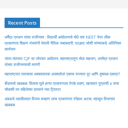
Recent Posts
धर्मेंद्र प्रधान यांचा राजीनामा : विद्यार्थी आंदोलनाचे मोठे यश NEET पेपर लीक
प्रकरणात शिक्षण मंत्र्यांनी घेतली नैतिक जबाबदारी; प्रल्हाद जोशी यांच्याकडे अतिरिक्त
कार्यभार
जंतर-मंतरवर CJP चा जोरदार आंदोलन; महाराष्ट्रातून मोठा सहभाग, धरमेंद्र प्रधान
यांच्या राजीनाम्याची मागणी
महाराष्ट्रात पावसाचा धक्कादायक असमतोल! एकाच राज्यात पूर आणि दुष्काळ एकत्र?
बीडमध्ये खळबळ: विलास घुले हत्या प्रकरणाला वेगळे वळण; खासदार पुत्राची ४ तास
चौकशी तर महिलेच्या दाव्याने नवा ट्विस्ट!
अंबडचे तहसीलदार विजय चव्हाण लाच प्रकरणात रंगेहात अटक; महसूल विभागात
खळबळ