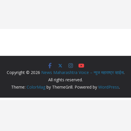
Copyright © 2026
News Maharashtra Voice – न्युज महाराष्ट्र व्हाईस
.
All rights reserved.
Theme:
ColorMag
by ThemeGrill. Powered by
WordPress
.