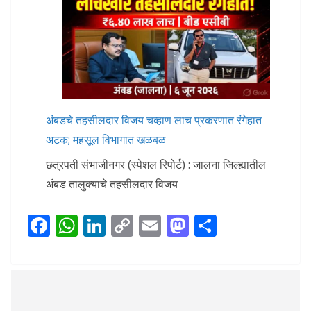
अंबडचे तहसीलदार विजय चव्हाण लाच प्रकरणात रंगेहात
अटक; महसूल विभागात खळबळ
छत्रपती संभाजीनगर (स्पेशल रिपोर्ट) : जालना जिल्ह्यातील
अंबड तालुक्याचे तहसीलदार विजय
F
W
Li
C
E
M
S
ac
h
n
o
m
as
h
e
at
k
p
ai
to
ar
b
s
e
y
l
d
e