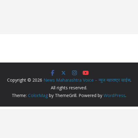
Copyright © 2026
News Maharashtra Voice – न्युज महाराष्ट्र व्हाईस
.
All rights reserved.
Theme:
ColorMag
by ThemeGrill. Powered by
WordPress
.