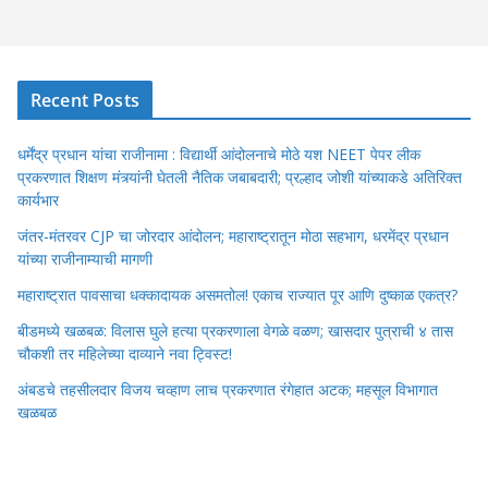
Recent Posts
धर्मेंद्र प्रधान यांचा राजीनामा : विद्यार्थी आंदोलनाचे मोठे यश NEET पेपर लीक
प्रकरणात शिक्षण मंत्र्यांनी घेतली नैतिक जबाबदारी; प्रल्हाद जोशी यांच्याकडे अतिरिक्त
कार्यभार
जंतर-मंतरवर CJP चा जोरदार आंदोलन; महाराष्ट्रातून मोठा सहभाग, धरमेंद्र प्रधान
यांच्या राजीनाम्याची मागणी
महाराष्ट्रात पावसाचा धक्कादायक असमतोल! एकाच राज्यात पूर आणि दुष्काळ एकत्र?
बीडमध्ये खळबळ: विलास घुले हत्या प्रकरणाला वेगळे वळण; खासदार पुत्राची ४ तास
चौकशी तर महिलेच्या दाव्याने नवा ट्विस्ट!
अंबडचे तहसीलदार विजय चव्हाण लाच प्रकरणात रंगेहात अटक; महसूल विभागात
खळबळ