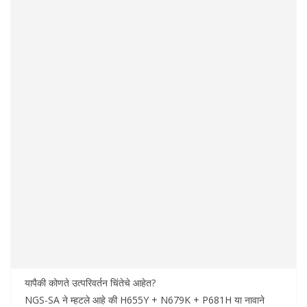
यापैकी कोणते उत्परिवर्तन चिंतेचे आहेत?
NGS-SA ने म्हटले आहे की H655Y + N679K + P681H या नावाने