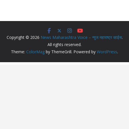
Copyright © 2026
News Maharashtra Voice – न्युज महाराष्ट्र व्हाईस
.
All rights reserved.
Theme:
ColorMag
by ThemeGrill. Powered by
WordPress
.