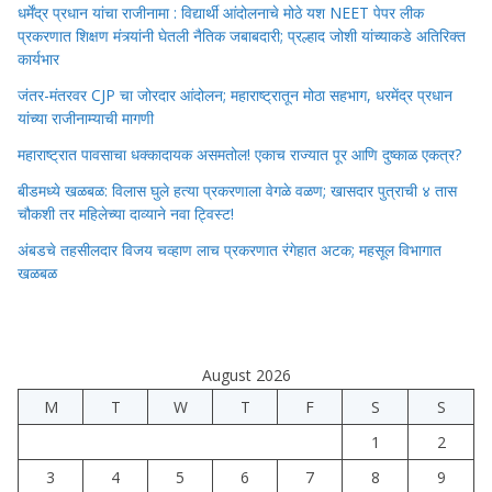
धर्मेंद्र प्रधान यांचा राजीनामा : विद्यार्थी आंदोलनाचे मोठे यश NEET पेपर लीक
प्रकरणात शिक्षण मंत्र्यांनी घेतली नैतिक जबाबदारी; प्रल्हाद जोशी यांच्याकडे अतिरिक्त
कार्यभार
जंतर-मंतरवर CJP चा जोरदार आंदोलन; महाराष्ट्रातून मोठा सहभाग, धरमेंद्र प्रधान
यांच्या राजीनाम्याची मागणी
महाराष्ट्रात पावसाचा धक्कादायक असमतोल! एकाच राज्यात पूर आणि दुष्काळ एकत्र?
बीडमध्ये खळबळ: विलास घुले हत्या प्रकरणाला वेगळे वळण; खासदार पुत्राची ४ तास
चौकशी तर महिलेच्या दाव्याने नवा ट्विस्ट!
अंबडचे तहसीलदार विजय चव्हाण लाच प्रकरणात रंगेहात अटक; महसूल विभागात
खळबळ
August 2026
M
T
W
T
F
S
S
1
2
3
4
5
6
7
8
9