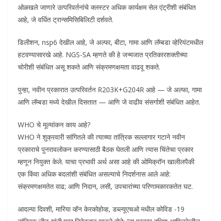
ओळखले जाणारे उत्परिवर्तनांचे क्लस्टर अधिक कार्यक्षम सेल एंट्रीशी संबंधित
आहे, जे वर्धित ट्रान्समिसिबिलिटी दर्शवते.
डिलीशन, nsp6 देखील आहे, जे अल्फा, बीटा, गामा आणि लॅम्बडा व्हेरियंटमधील
हटवण्यासारखे आहे. NGS-SA म्हणते की हे जन्मजात प्रतिकारशक्तीच्या
चोरीशी संबंधित असू शकते आणि संक्रमणक्षमता वाढवू शकते.
पुन्हा, नवीन प्रकारात उत्परिवर्तन R203K+G204R आहे — जे अल्फा, गामा
आणि लॅम्बडा मध्ये देखील दिसतात — आणि जे वाढीव संसर्गाशी संबंधित आहेत.
WHO चे मूल्यांकन काय आहे?
WHO ने शुक्रवारी सांगितले की त्याच्या तांत्रिक सल्लागार गटाने नवीन
प्रकाराचे पुनरावलोकन करण्यासाठी बैठक घेतली आणि त्यास चिंतेचा प्रकार
म्हणून नियुक्त केले. याचा प्रभावी अर्थ असा आहे की ओमिक्रॉन खालीलपैकी
एक किंवा अधिक बदलांशी संबंधित असल्याचे निदर्शनास आले आहे:
संक्रमणक्षमतेत वाढ; आणि निदान, लसी, उपचारांच्या परिणामकारकतेत घट.
आदल्या दिवशी, मारिया व्हॅन केरकोहोव्ह, डब्ल्यूएचओ मधील कोविड -19