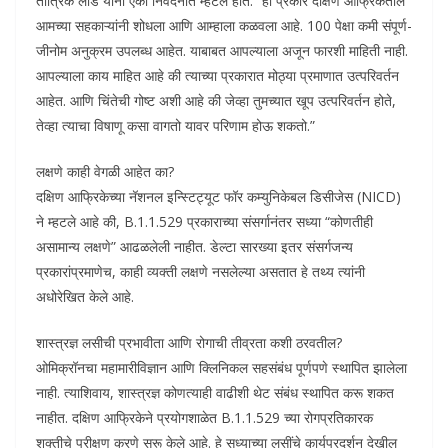
तांत्रिक लीड यांनी एका निवेदनात म्हटले होते: “हा प्रकार दक्षिण आफ्रिकेतील
आमच्या सहकाऱ्यांनी शोधला आणि आम्हाला कळवला आहे. 100 पेक्षा कमी संपूर्ण-
जीनोम अनुक्रम उपलब्ध आहेत. याबाबत आपल्याला अजून फारशी माहिती नाही.
आपल्याला काय माहित आहे की त्याच्या प्रकारात मोठ्या प्रमाणात उत्परिवर्तन
आहेत. आणि चिंतेची गोष्ट अशी आहे की जेव्हा तुमच्यात खूप उत्परिवर्तन होते,
तेव्हा त्याचा विषाणू कसा वागतो यावर परिणाम होऊ शकतो.”
लक्षणे काही वेगळी आहेत का?
दक्षिण आफ्रिकेच्या नॅशनल इन्स्टिट्यूट फॉर कम्युनिकेबल डिसीजेस (NICD)
ने म्हटले आहे की, B.1.1.529 प्रकाराच्या संसर्गानंतर सध्या “कोणतीही
असामान्य लक्षणे” आढळलेली नाहीत. डेल्टा सारख्या इतर संसर्गजन्य
प्रकारांप्रमाणेच, काही व्यक्ती लक्षणे नसलेल्या असतात हे तथ्य त्यांनी
अधोरेखित केले आहे.
शास्त्रज्ञ लसीची प्रभावीता आणि रोगाची तीव्रता कशी ठरवतील?
ओमिक्रॉनचा महामारीविज्ञान आणि क्लिनिकल सहसंबंध पूर्णपणे स्थापित झालेला
नाही. त्याशिवाय, शास्त्रज्ञ कोणत्याही वाढीशी थेट संबंध स्थापित करू शकत
नाहीत. दक्षिण आफ्रिकेने प्रयोगशाळेत B.1.1.529 च्या रोगप्रतिकारक
शक्तीचे परीक्षण करणे सुरू केले आहे. हे सध्याच्या लसींचे कार्यप्रदर्शन देखील