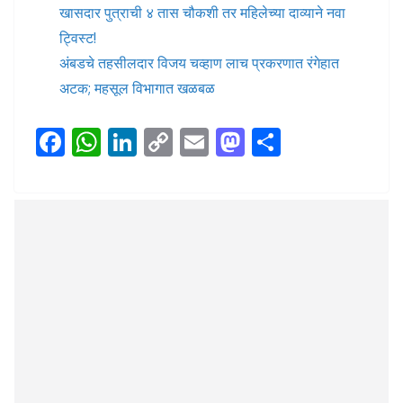
खासदार पुत्राची ४ तास चौकशी तर महिलेच्या दाव्याने नवा
ट्विस्ट!
अंबडचे तहसीलदार विजय चव्हाण लाच प्रकरणात रंगेहात
अटक; महसूल विभागात खळबळ
F
W
Li
C
E
M
S
ac
h
n
o
m
as
h
e
at
k
p
ai
to
ar
b
s
e
y
l
d
e
o
A
dI
Li
o
o
p
n
n
n
k
p
k