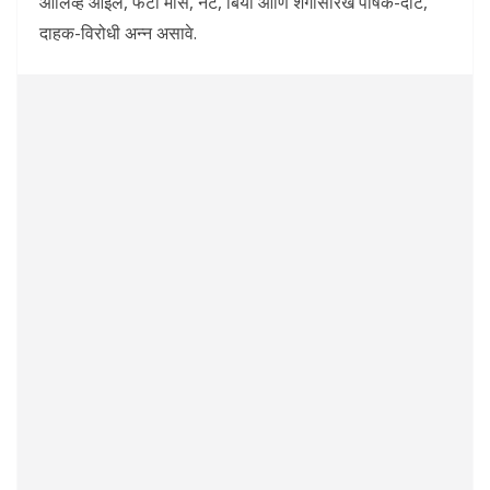
ऑलिव्ह ऑइल, फॅटी मासे, नट, बिया आणि शेंगासारखे पोषक-दाट,
दाहक-विरोधी अन्न असावे.