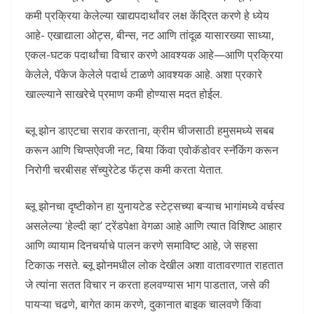
कमी प्रक्रिया केलेल्या खाद्यपदार्थांवर लक्ष केंद्रित करणे हे ध्येय
आहे- एखाद्याला ओट्स, बीन्स, नट आणि तांदूळ यासारख्या साध्या,
एकल-घटक पदार्थांचा विचार करणे आवश्यक आहे—आणि प्रक्रिया
केलेले, पॅकेज केलेले पदार्थ टाळणे आवश्यक आहे. अशा प्रकारे
खाल्ल्याने साखरेचे प्रमाण कमी होण्यास मदत होईल.
ब्लू झोन डाएटचा सराव करताना, क्रीम चीजसाठी हमुसमध्ये सबब
करून आणि चिप्सऐवजी नट, बिया किंवा एवोकॅडोवर स्नॅकिंग करून
निरोगी चरबीसह सॅच्युरेटेड फॅट्स कमी करता येतात.
ब्लू झोनचा दृष्टीकोन हा युनायटेड स्टेट्सच्या बऱ्याच भागांमध्ये वर्चस्व
असलेल्या ‘हेल्दी व्हा’ ट्रेंडपेक्षा वेगळा आहे आणि त्यात विशिष्ट आहार
आणि व्यायाम दिनचर्याचे पालन करणे समाविष्ट आहे, जे सहसा
टिकाऊ नसते. ब्लू झोनमधील लोक देखील अशा वातावरणात राहतात
जे त्यांना सतत विचार न करता हलवण्यास भाग पाडतात, जसे की
पायऱ्या चढणे, बागेत काम करणे, दुकानात बाइक चालवणे किंवा