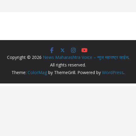
Copyright © 2026
News Maharashtra Voice – न्युज महाराष्ट्र व्हाईस
.
All rights reserved.
Theme:
ColorMag
by ThemeGrill. Powered by
WordPress
.