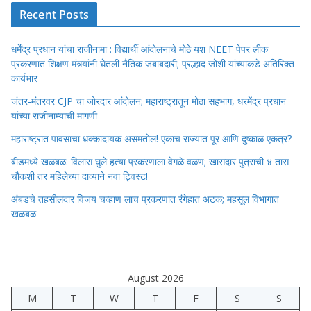
Recent Posts
धर्मेंद्र प्रधान यांचा राजीनामा : विद्यार्थी आंदोलनाचे मोठे यश NEET पेपर लीक
प्रकरणात शिक्षण मंत्र्यांनी घेतली नैतिक जबाबदारी; प्रल्हाद जोशी यांच्याकडे अतिरिक्त
कार्यभार
जंतर-मंतरवर CJP चा जोरदार आंदोलन; महाराष्ट्रातून मोठा सहभाग, धरमेंद्र प्रधान
यांच्या राजीनाम्याची मागणी
महाराष्ट्रात पावसाचा धक्कादायक असमतोल! एकाच राज्यात पूर आणि दुष्काळ एकत्र?
बीडमध्ये खळबळ: विलास घुले हत्या प्रकरणाला वेगळे वळण; खासदार पुत्राची ४ तास
चौकशी तर महिलेच्या दाव्याने नवा ट्विस्ट!
अंबडचे तहसीलदार विजय चव्हाण लाच प्रकरणात रंगेहात अटक; महसूल विभागात
खळबळ
August 2026
M
T
W
T
F
S
S