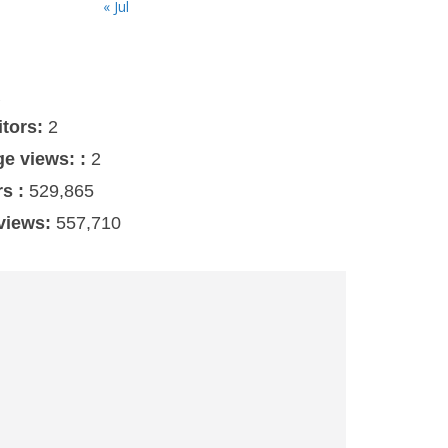
« Jul
s
itors:
2
ge views: :
2
rs :
529,865
 views:
557,710