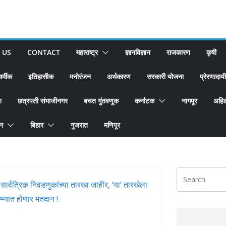
 US
CONTACT
महाराष्ट्र
ज्ञानविज्ञान
राजकारण
कृषी
ार्मीक
इतिहासीक
मनोरंजन
अर्थकारण
सरकारी योजना
प्रेरणादायी
श
छत्रपती संभाजीनगर
बचत गुंतवणूक
कर्नाटक
नागपूर
अहिल
ान
बिहार
गुजरात
मणिपूर