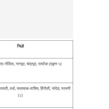
जिल्हे
रा-गोंदिया, नागपूर, चंद्रपूर, रामटेक (एकूण ५)
वती, वर्धा, यवतमाळ-वाशिम, हिंगोली, नांदेड, परभणी
(८)