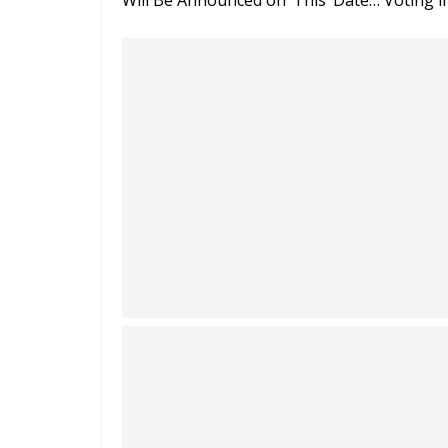
Will Be Announced on ‘This’ Date… Voting in