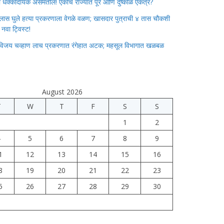
ाचा धक्कादायक असमतोल! एकाच राज्यात पूर आणि दुष्काळ एकत्र?
लास घुले हत्या प्रकरणाला वेगळे वळण; खासदार पुत्राची ४ तास चौकशी
े नवा ट्विस्ट!
विजय चव्हाण लाच प्रकरणात रंगेहात अटक; महसूल विभागात खळबळ
August 2026
T
W
T
F
S
S
1
2
4
5
6
7
8
9
1
12
13
14
15
16
8
19
20
21
22
23
5
26
27
28
29
30