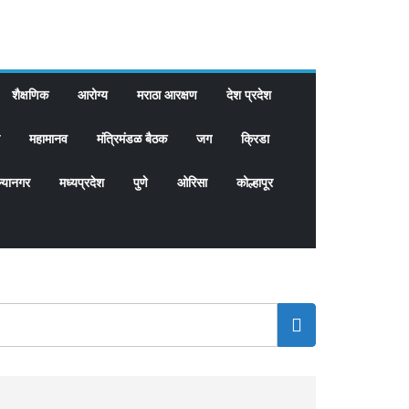
शैक्षणिक
आरोग्य
मराठा आरक्षण
देश प्रदेश
महामानव
मंत्रिमंडळ बैठक
जग
क्रिडा
्यानगर
मध्यप्रदेश
पुणे
ओरिसा
कोल्हापूर