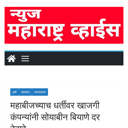
Skip
to
content
कृषी
महाराष्ट्र
समाजकारण
महाबीजच्याच धर्तीवर खाजगी
कंपन्यांनी सोयाबीन बियाणे दर