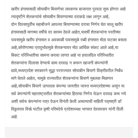
खरीप हंगामासाठी सोयाबीन बियाणेचा लवकरच बाजारात पुरवठा सुरू होणार आहे
त्यादृष्टीने शेतकऱ्यांचे सोयाबीन बियाण्याच्या दराकडे लक्ष लागून आहे,
दोन दिवसापूर्वीच महाबीजने आपल्या बियाण्याच्या दराचा निर्णय घेत चालू खरीप
हंगामासाठी मागच्या वर्षीचे दर कायम ठेवले आहेत,यावर्षी शेतकऱ्यांना परतीच्या
पावसामुळे खरीप हंगामात व अवकाळी पावसामुळे रब्बी हंगामात मोठा फटका बसला
आहे,कोरोणाच्या प्रादुर्भावामुळे शेतकऱ्यावर मोठ आर्थिक संकट आले आहे,या
बिकट परिस्थितीचा सामना करावा लागत आहे या हवालदिल परिस्थितीत
शेतकऱ्यांना दिलासा देण्याचे काम दरवाढ न करून खाजगी कंपन्यांनी
द्यावे,मध्यप्रदेश सरकारने सुद्धा परराज्यात सोयाबीन बियाणे विक्रीवरील निर्बंध
मागे घेतले आहेत, यामुळे राज्यातील शेतकऱ्यांना बियाणे मुबलक मिळणार
आहे,सोयाबीन बियाणे उत्पादक कंपन्या जास्तीत जास्त मध्यप्रदेशच्या असून या
सर्व कंपन्यांनी महाराष्ट्रातील शेतकऱ्यांच्या हिताचा निर्णय घेऊन दरवाढ करू नये
अशी सर्वच कंपन्यांना पत्र देऊन विनंती केली असल्याची माहिती पद्मश्री डॉ
विठ्ठलराव विखे पाटील कृषी परिषदेचे प्रदेशाध्यक्ष भागवत देवसरकर यांनी दिली
आहे.