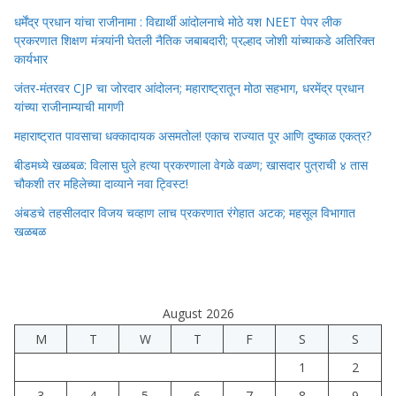
धर्मेंद्र प्रधान यांचा राजीनामा : विद्यार्थी आंदोलनाचे मोठे यश NEET पेपर लीक
प्रकरणात शिक्षण मंत्र्यांनी घेतली नैतिक जबाबदारी; प्रल्हाद जोशी यांच्याकडे अतिरिक्त
कार्यभार
जंतर-मंतरवर CJP चा जोरदार आंदोलन; महाराष्ट्रातून मोठा सहभाग, धरमेंद्र प्रधान
यांच्या राजीनाम्याची मागणी
महाराष्ट्रात पावसाचा धक्कादायक असमतोल! एकाच राज्यात पूर आणि दुष्काळ एकत्र?
बीडमध्ये खळबळ: विलास घुले हत्या प्रकरणाला वेगळे वळण; खासदार पुत्राची ४ तास
चौकशी तर महिलेच्या दाव्याने नवा ट्विस्ट!
अंबडचे तहसीलदार विजय चव्हाण लाच प्रकरणात रंगेहात अटक; महसूल विभागात
खळबळ
August 2026
M
T
W
T
F
S
S
1
2
3
4
5
6
7
8
9