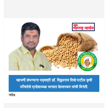
खाजगी कंपन्याना पद्मश्री डॉ. विठ्ठलराव विखे पाटील कृषी
परिषदेचे प्रदेशाध्यक्ष भागवत देवसरकर यांची विनंती.
नांदेड