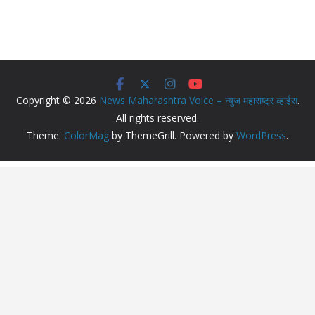
Copyright © 2026
News Maharashtra Voice – न्युज महाराष्ट्र व्हाईस
.
All rights reserved.
Theme:
ColorMag
by ThemeGrill. Powered by
WordPress
.