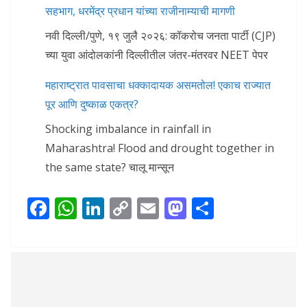
सहभाग, धरमेंद्र प्रधान यांच्या राजीनाम्याची मागणी
नवी दिल्ली/पुणे, १९ जुलै २०२६: कॉकरोच जनता पार्टी (CJP)
च्या युवा आंदोलकांनी दिल्लीतील जंतर-मंतरवर NEET पेपर
महाराष्ट्रात पावसाचा धक्कादायक असमतोल! एकाच राज्यात
पूर आणि दुष्काळ एकत्र?
Shocking imbalance in rainfall in
Maharashtra! Flood and drought together in
the same state? चालू मान्सून
F
W
Li
C
E
M
S
ac
h
n
o
m
as
h
e
at
k
p
ai
to
ar
b
s
e
y
l
d
e
o
A
dI
Li
o