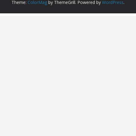
Theme:
ColorMag
by ThemeGrill. Powered by
WordPress
.