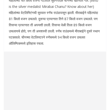
महिलांच्या 49 किलो वजनी गटातील सुवर्णपदक चीनच्या खात्यात गेले. (Who
is the silver medalist Mirabai Chanu? Know about her)
महिलांच्या वेटलिफ्टिंगची सुरवात स्नॅच राउंडपासून झाली. मीराबाईने पहिल्यांदा
81 किलो वजन उचलले. दुसऱ्या प्रयत्नात तिने 87 किलो वजन उचलले. पण
तिसऱ्या प्रयत्नात ती अपयशी ठरली. तिसऱ्या वेळी तिला 89 किलो वजन
उचलायचे होते, पण ती अयशस्वी ठरली. स्नॅच राउंडमध्ये मीराबाईने दुसरे स्थान
पटकावले. चीनच्या वेटलिफ्टरने स्नॅचमध्ये 94 किलो वजन उचलत
ऑलिम्पिकमध्ये इतिहास रचला.